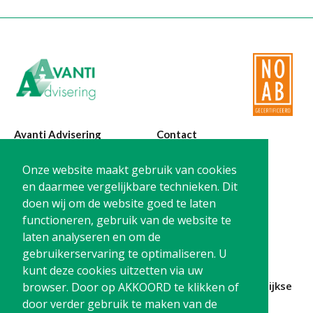
Avanti Advisering
Contact
Poelstraat 4
T:
0299-420870
Onze website maakt gebruik van cookies
1441 RR Purmerend
@:
info@avanti-
en daarmee vergelijkbare technieken. Dit
advisering.nl
doen wij om de website goed te laten
KvK: 77955722
functioneren, gebruik van de website te
BTW: NL861212733B01
laten analyseren en om de
gebruikerservaring te optimaliseren. U
kunt deze cookies uitzetten via uw
Blijf op de hoogte en
schrijf je in
voor onze
maandelijkse
browser. Door op AKKOORD te klikken of
nieuwsbrief
door verder gebruik te maken van de