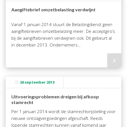
Twinfield – Boekhouden
Aangiftebrief omzetbelasting verdwijnt
BaseCone – Facturen
Visionplanner – Rapportage
Vanaf 1 januari 2014 stuurt de Belastingdienst geen
Klantenportaal – Online dossiers
aangiftebrieven omzetbelasting meer. De acceptgiro’s
Online Salaris – Salarissen
bij de aangiftebrieven verdwijnen ook. Dit gebeurt al
in december 2013. Ondernemers…
Nextens-Accorderen aangiften
26 september 2013
Uitvoeringsproblemen dreigen bij afkoop
stamrecht
Per 1 januari 2014 wordt de stamrechtvrijstelling voor
nieuwe ontslagvergoedingen afgeschaft. Reeds
lopende stamrechten kunnen vanaf komend jaar