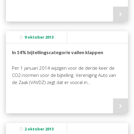
Personeel & Organisatie
Bedrijfseconomisch advies
Belastingadvies Purmerend
Online boekhouden
9 oktober 2013
Nieuws
&
informatie
In 14% bijtellingscategorie vallen klappen
Nieuwsbrief
Per 1 januari 2014 wijzigen voor de derde keer de
Nieuwsoverzicht
CO2-normen voor de bijtelling. Vereniging Auto van
Handige links
de Zaak (VAVDZ) zegt dat er vooral in…
Downloads
Contact
Avanti
Online
2 oktober 2013