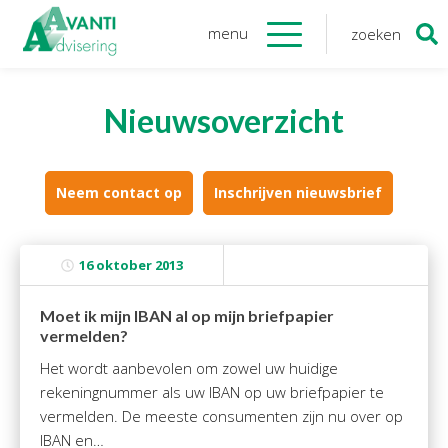
menu
zoeken
Zoeken
naar:
Organisatie
Nieuwsoverzicht
Onze medewerkers
NOAB gecertificeerd
Algemene verordening
Neem contact op
Inschrijven nieuwsbrief
gegevensbescherming
Sponsoring
16 oktober 2013
Vacatures
Moet ik mijn IBAN al op mijn briefpapier
Onze
diensten
vermelden?
Het wordt aanbevolen om zowel uw huidige
Financiele Administratie
rekeningnummer als uw IBAN op uw briefpapier te
Startersbegeleiding
vermelden. De meeste consumenten zijn nu over op
Tijdelijk financieel personeel
IBAN en…