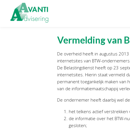
Zoeken
naar:
Organisatie
Onze
diens
Vermelding van 
Onze medewerkers
Financiele Adm
De overheid heeft in augustus 2013 
NOAB gecertificeerd
Startersbegel
internetsites van BTW-ondernemers
Algemene verordening
Tijdelijk finan
De Belastingdienst heeft op 23 sep
gegevensbescherming
Personeel & O
internetsites. Hierin staat vermeld 
Sponsoring
Bedrijfsecono
permanent toegankelijk maken van h
Vacatures
van de informatiemaatschappij verle
Belastingadv
Online boek
De ondernemer heeft daarbij wel de
het telkens actief verstrekken
de informatie over het BTW-nu
gesloten;