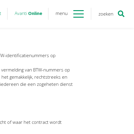
t
Avanti
Online
menu
zoeken
Contact
Avanti
Online
BTW-identificatienummers op
Twinfield – Boekhouden
de vermelding van BTW-nummers op
BaseCone – Facturen
r het gemakkelijk, rechtstreeks en
Visionplanner – Rapportage
 iedereen die een zogeheten dienst
Klantenportaal – Online dossiers
Online Salaris – Salarissen
Nextens-Accorderen aangiften
cht of waar het contract wordt