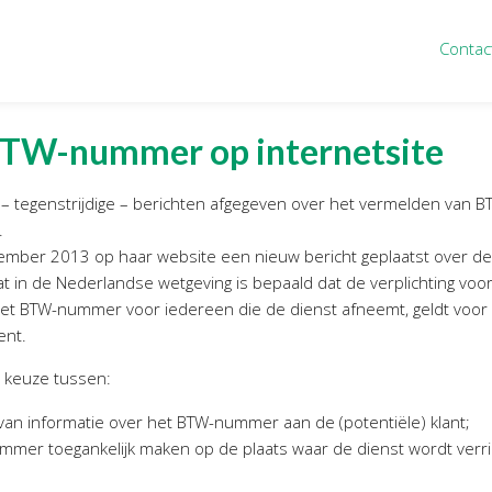
Contac
ten
Nieuws
&
informatie
BTW-nummer op internetsite
inistratie
Nieuwsbrief
– tegenstrijdige – berichten afgegeven over het vermelden van 
eiding
Nieuwsoverzicht
.
cieel personeel
Handige links
tember 2013 op haar website een nieuw bericht geplaatst over 
rganisatie
Downloads
dat in de Nederlandse wetgeving is bepaald dat de verplichting voo
misch advies
et BTW-nummer voor iedereen die de dienst afneemt, geldt voor
ent.
ies Purmerend
houden
 keuze tussen:
 van informatie over het BTW-nummer aan de (potentiële) klant;
mmer toegankelijk maken op de plaats waar de dienst wordt verri