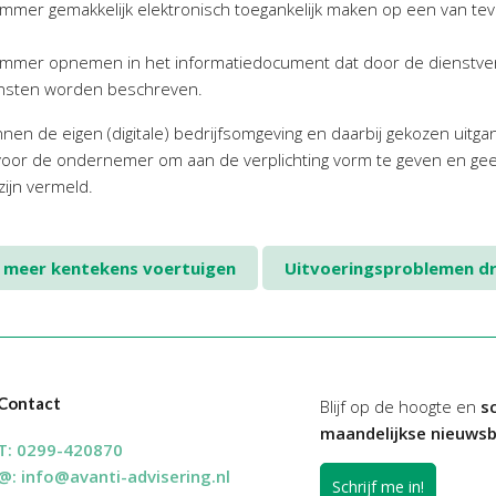
mmer gemakkelijk elektronisch toegankelijk maken op een van t
ummer opnemen in het informatiedocument dat door de dienstver
diensten worden beschreven.
nen de eigen (digitale) bedrijfsomgeving en daarbij gekozen uitg
d voor de ondernemer om aan de verplichting vorm te geven en gee
ijn vermeld.
s meer kentekens voertuigen
Uitvoeringsproblemen dr
Contact
Blijf op de hoogte en
sc
maandelijkse nieuwsb
T:
0299-420870
@:
info@avanti-advisering.nl
Schrijf me in!