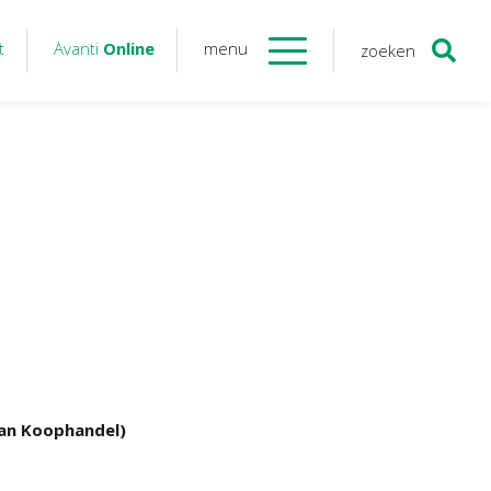
t
Avanti
Online
menu
zoeken
Contact
Avanti
Online
Twinfield – Boekhouden
BaseCone – Facturen
Visionplanner – Rapportage
Klantenportaal – Online dossiers
Online Salaris – Salarissen
Nextens-Accorderen aangiften
van Koophandel)