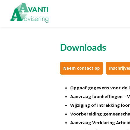
Zoeken
naar:
Organisatie
Onze
diens
Downloads
Onze medewerkers
Financiele Adm
NOAB gecertificeerd
Startersbegel
Algemene verordening
Tijdelijk finan
Neem contact op
Inschrijv
gegevensbescherming
Personeel & O
Sponsoring
Bedrijfsecono
Vacatures
Opgaaf gegevens voor de 
Belastingadv
Aanvraag loonheffingen – V
Online boek
Wijziging of intrekking loo
Voorbereiding gemeenschap
Aanvraag Verklaring Arbeid