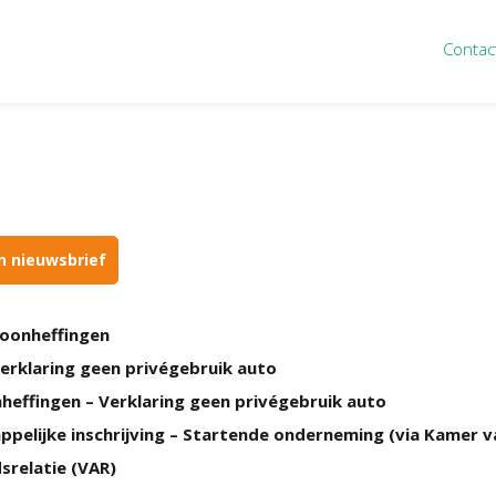
Contac
ten
Nieuws
&
informatie
inistratie
Nieuwsbrief
eiding
Nieuwsoverzicht
cieel personeel
Handige links
en nieuwsbrief
rganisatie
Downloads
misch advies
loonheffingen
ies Purmerend
erklaring geen privégebruik auto
houden
nheffingen – Verklaring geen privégebruik auto
pelijke inschrijving – Startende onderneming (via Kamer 
srelatie (VAR)