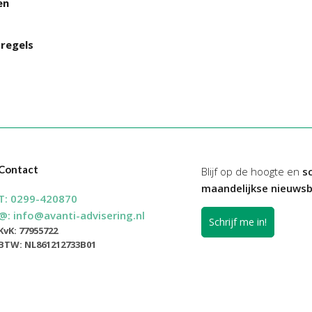
en
regels
Contact
Blijf op de hoogte en
sc
maandelijkse nieuwsb
T:
0299-420870
@:
info@avanti-advisering.nl
Schrijf me in!
KvK: 77955722
BTW: NL861212733B01