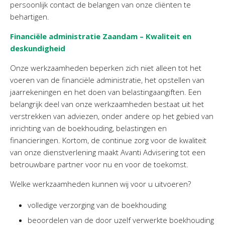
persoonlijk contact de belangen van onze cliënten te
Personeel & Organisatie
behartigen.
Bedrijfseconomisch advies
Financiële administratie Zaandam – Kwaliteit en
Belastingadvies Purmerend
deskundigheid
Online boekhouden
Onze werkzaamheden beperken zich niet alleen tot het
Nieuws
&
informatie
voeren van de financiële administratie, het opstellen van
jaarrekeningen en het doen van belastingaangiften. Een
Nieuwsbrief
belangrijk deel van onze werkzaamheden bestaat uit het
verstrekken van adviezen, onder andere op het gebied van
Nieuwsoverzicht
inrichting van de boekhouding, belastingen en
Handige links
financieringen. Kortom, de continue zorg voor de kwaliteit
Downloads
van onze dienstverlening maakt Avanti Advisering tot een
betrouwbare partner voor nu en voor de toekomst.
Contact
Welke werkzaamheden kunnen wij voor u uitvoeren?
volledige verzorging van de boekhouding
Avanti
Online
beoordelen van de door uzelf verwerkte boekhouding