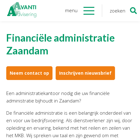
menu
zoeken
Zoeken
naar:
Organisatie
Financiële administratie
Onze medewerkers
Zaandam
NOAB gecertificeerd
Algemene verordening
gegevensbescherming
Neem contact op
Inschrijven nieuwsbrief
Sponsoring
Vacatures
Een administratiekantoor nodig die uw financiële
Onze
diensten
administratie bijhoudt in Zaandam?
De financiële administratie is een belangrijk onderdeel van
Financiele Administratie
en voor uw bedrijfsvoering. Als dienstverlener zijn wij, door
Startersbegeleiding
opleiding en ervaring, bekend met het reilen en zeilen van
Tijdelijk financieel personeel
het MKB.
Wij spreken uw taal en zijn gewend om met