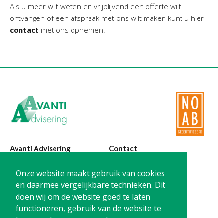
Als u meer wilt weten en vrijblijvend een offerte wilt
ontvangen of een afspraak met ons wilt maken kunt u hier
contact
met ons opnemen.
Avanti Advisering
Contact
Poelstraat 4
T:
0299-420870
Onze website maakt gebruik van cookies
1441 RR Purmerend
@:
info@avanti-
en daarmee vergelijkbare technieken. Dit
advisering.nl
doen wij om de website goed te laten
KvK: 77955722
functioneren, gebruik van de website te
BTW: NL861212733B01