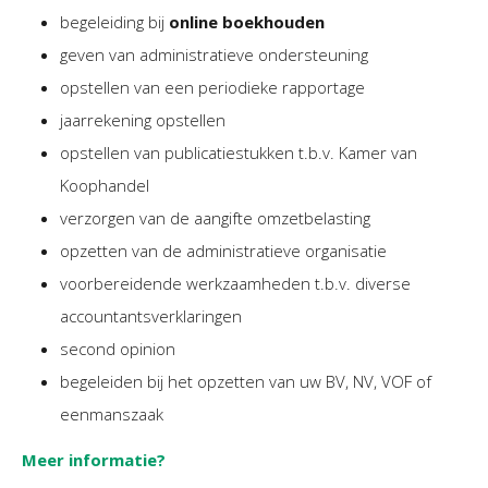
Twinfield – Boekhouden
begeleiding bij
online boekhouden
BaseCone – Facturen
geven van administratieve ondersteuning
Visionplanner – Rapportage
opstellen van een periodieke rapportage
Klantenportaal – Online dossiers
jaarrekening opstellen
Online Salaris – Salarissen
opstellen van publicatiestukken t.b.v. Kamer van
Nextens-Accorderen aangiften
Koophandel
verzorgen van de aangifte omzetbelasting
opzetten van de administratieve organisatie
voorbereidende werkzaamheden t.b.v. diverse
accountantsverklaringen
second opinion
begeleiden bij het opzetten van uw BV, NV, VOF of
eenmanszaak
Meer informatie?