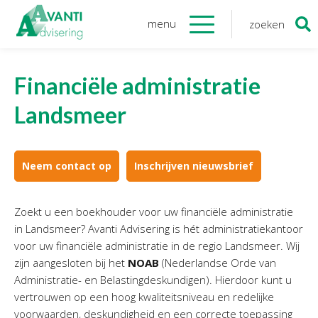
menu
zoeken
Zoeken
naar:
Organisatie
Financiële administratie
Onze medewerkers
Landsmeer
NOAB gecertificeerd
Algemene verordening
gegevensbescherming
Neem contact op
Inschrijven nieuwsbrief
Sponsoring
Vacatures
Zoekt u een boekhouder voor uw financiële administratie
Onze
diensten
in Landsmeer?
Avanti Advisering is hét administratiekantoor
voor uw financiële administratie in de regio Landsmeer.
Wij
zijn aangesloten bij het
NOAB
(Nederlandse Orde van
Financiele Administratie
Administratie- en Belastingdeskundigen). Hierdoor kunt u
Startersbegeleiding
vertrouwen op een hoog kwaliteitsniveau en redelijke
Tijdelijk financieel personeel
voorwaarden, deskundigheid en een correcte toepassing