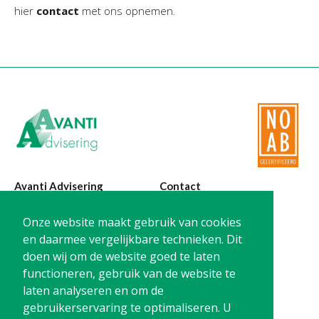
.
hier
contact
met ons opnemen
Avanti Advisering
Contact
Poelstraat 4
T:
0299-420870
Onze website maakt gebruik van cookies
1441 RR Purmerend
@:
info@avanti-
en daarmee vergelijkbare technieken. Dit
advisering.nl
doen wij om de website goed te laten
KvK: 77955722
functioneren, gebruik van de website te
BTW: NL861212733B01
laten analyseren en om de
gebruikerservaring te optimaliseren. U