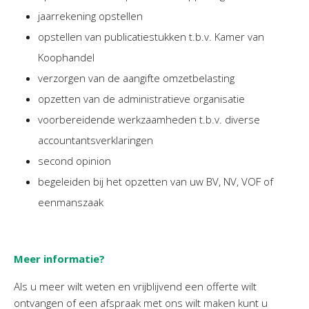
Twinfield – Boekhouden
jaarrekening opstellen
BaseCone – Facturen
opstellen van publicatiestukken t.b.v. Kamer van
Visionplanner – Rapportage
Koophandel
Klantenportaal – Online dossiers
verzorgen van de aangifte omzetbelasting
Online Salaris – Salarissen
opzetten van de administratieve organisatie
Nextens-Accorderen aangiften
voorbereidende werkzaamheden t.b.v. diverse
accountantsverklaringen
second opinion
begeleiden bij het opzetten van uw BV, NV, VOF of
eenmanszaak
Meer informatie?
Als u meer wilt weten en vrijblijvend een offerte wilt
ontvangen of een afspraak met ons wilt maken kunt u