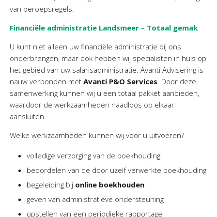
Personeel & Organisatie
van beroepsregels.
Bedrijfseconomisch advies
Financiële administratie Landsmeer – Totaal gemak
Belastingadvies Purmerend
U kunt niet alleen uw financiële administratie bij ons
Online boekhouden
onderbrengen, maar ook hebben wij specialisten in huis op
het gebied van uw salarisadministratie. Avanti Advisering is
Nieuws
&
informatie
nauw verbonden met
Avanti P&O Services
. Door deze
samenwerking kunnen wij u een totaal pakket aanbieden,
Nieuwsbrief
waardoor de werkzaamheden naadloos op elkaar
Nieuwsoverzicht
aansluiten.
Handige links
Welke werkzaamheden kunnen wij voor u uitvoeren?
Downloads
volledige verzorging van de boekhouding
Contact
beoordelen van de door uzelf verwerkte boekhouding
begeleiding bij
online boekhouden
Avanti
Online
geven van administratieve ondersteuning
opstellen van een periodieke rapportage