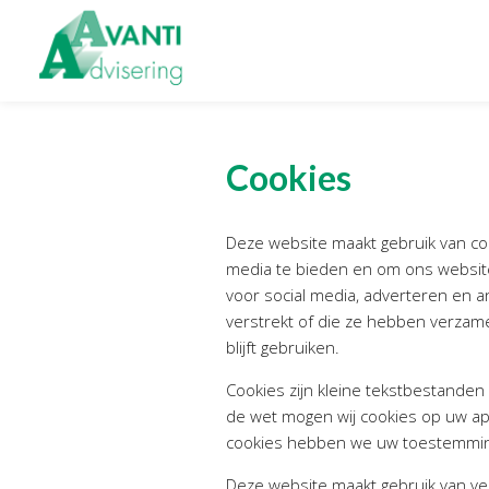
Zoeken
naar:
Organisatie
Onze
diens
Cookies
Onze medewerkers
Financiele Adm
NOAB gecertificeerd
Startersbegel
Algemene verordening
Tijdelijk finan
Deze website maakt gebruik van co
gegevensbescherming
media te bieden en om ons website
Personeel & O
Sponsoring
voor social media, adverteren en 
Bedrijfsecono
verstrekt of die ze hebben verzame
Vacatures
Belastingadv
blijft gebruiken.
Online boek
Cookies zijn kleine tekstbestande
de wet mogen wij cookies op uw appa
cookies hebben we uw toestemmin
Deze website maakt gebruik van ve