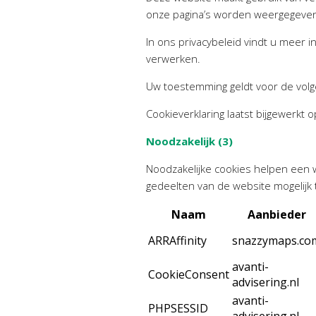
onze pagina’s worden weergegeve
In ons privacybeleid vindt u meer 
verwerken.
Uw toestemming geldt voor de volg
Cookieverklaring laatst bijgewerkt 
Noodzakelijk (3)
Noodzakelijke cookies helpen een w
gedeelten van de website mogelijk
Naam
Aanbieder
ARRAffinity
snazzymaps.co
avanti-
CookieConsent
advisering.nl
avanti-
PHPSESSID
advisering.nl