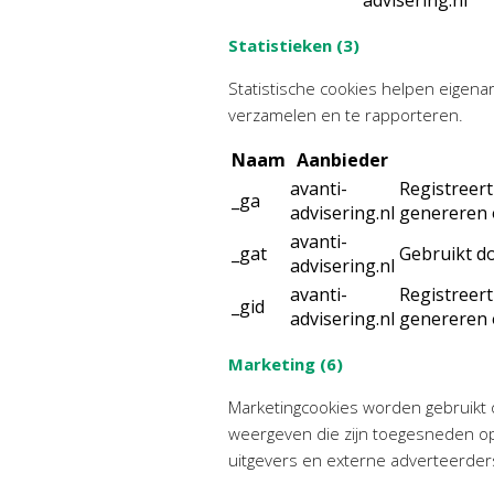
Statistieken (3)
Statistische cookies helpen eigen
verzamelen en te rapporteren.
Naam
Aanbieder
avanti-
Registreert
_ga
advisering.nl
genereren 
avanti-
_gat
Gebruikt d
advisering.nl
avanti-
Registreert
_gid
advisering.nl
genereren 
Marketing (6)
Marketingcookies worden gebruikt 
weergeven die zijn toegesneden op 
uitgevers en externe adverteerder