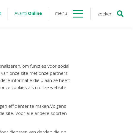
t
Avanti
Online
menu
zoeken
Contact
Avanti
Online
Twinfield – Boekhouden
aliseren, om functies voor social
BaseCone – Facturen
 van onze site met onze partners
Visionplanner – Rapportage
ere informatie die u aan ze heeft
 onze cookies als u onze website
Klantenportaal – Online dossiers
Online Salaris – Salarissen
Nextens-Accorderen aangiften
gen efficiënter te maken.Volgens
de site. Voor alle andere soorten
door diensten van derden die op