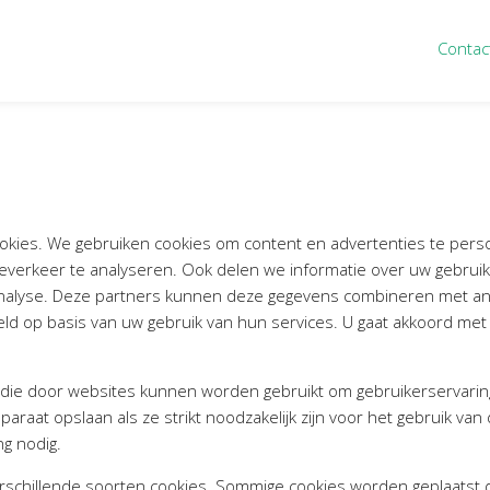
Contac
ten
Nieuws
&
informatie
inistratie
Nieuwsbrief
eiding
Nieuwsoverzicht
cieel personeel
Handige links
okies. We gebruiken cookies om content en advertenties te person
verkeer te analyseren. Ook delen we informatie over uw gebruik
rganisatie
Downloads
analyse. Deze partners kunnen deze gegevens combineren met and
misch advies
ld op basis van uw gebruik van hun services. U gaat akkoord met
ies Purmerend
houden
n die door websites kunnen worden gebruikt om gebruikerservarin
raat opslaan als ze strikt noodzakelijk zijn voor het gebruik van 
g nodig.
rschillende soorten cookies. Sommige cookies worden geplaatst 