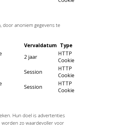
n, door anoniem gegevens te
Vervaldatum
Type
e
HTTP
2 jaar
Cookie
HTTP
Session
Cookie
e
HTTP
Session
Cookie
ken. Hun doel is advertenties
es worden zo waardevoller voor