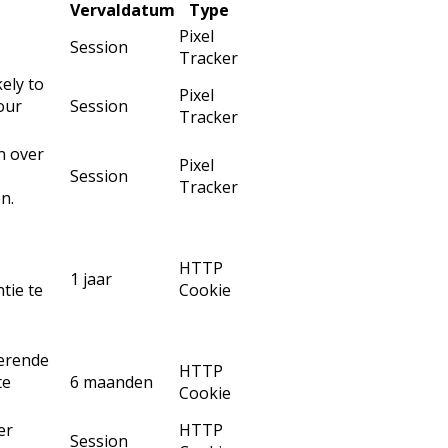
Vervaldatum
Type
Pixel
Session
Tracker
ely to
Pixel
our
Session
Tracker
n over
Pixel
Session
Tracker
n.
HTTP
1 jaar
tie te
Cookie
kerende
HTTP
te
6 maanden
Cookie
er
HTTP
Session