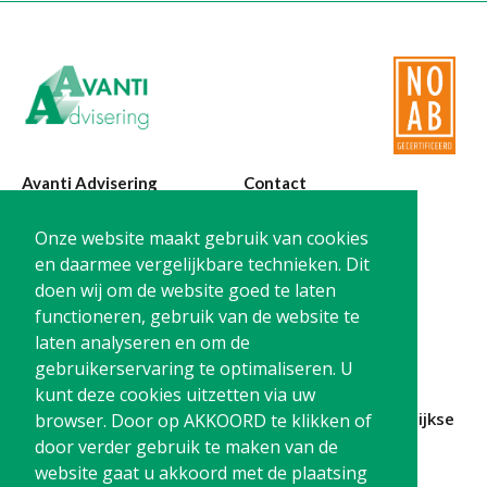
Avanti Advisering
Contact
Poelstraat 4
T:
0299-420870
Onze website maakt gebruik van cookies
1441 RR Purmerend
@:
info@avanti-
en daarmee vergelijkbare technieken. Dit
advisering.nl
doen wij om de website goed te laten
KvK: 77955722
functioneren, gebruik van de website te
BTW: NL861212733B01
laten analyseren en om de
gebruikerservaring te optimaliseren. U
kunt deze cookies uitzetten via uw
Blijf op de hoogte en
schrijf je in
voor onze
maandelijkse
browser. Door op AKKOORD te klikken of
nieuwsbrief
door verder gebruik te maken van de
website gaat u akkoord met de plaatsing
Schrijf me in!