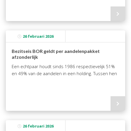
Personeel & Organisatie
Bedrijfseconomisch advies
Belastingadvies Purmerend
Online boekhouden
26 februari 2026
Nieuws
&
informatie
Bezitseis BOR geldt per aandelenpakket
afzonderlijk
Nieuwsbrief
Een echtpaar houdt sinds 1986 respectievelijk 51%
Nieuwsoverzicht
en 49% van de aandelen in een holding. Tussen hen
Handige links
Downloads
Contact
Avanti
Online
26 februari 2026