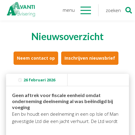
menu
zoeken
Zoeken
naar:
Organisatie
Nieuwsoverzicht
Onze medewerkers
NOAB gecertificeerd
Algemene verordening
Neem contact op
Inschrijven nieuwsbrief
gegevensbescherming
Sponsoring
26 februari 2026
Vacatures
Geen aftrek voor fiscale eenheid omdat
Onze
diensten
onderneming deelneming al was beëindigd bij
voeging
Financiele Administratie
Een bv houdt een deelneming in een op Isle of Man
Startersbegeleiding
gevestigde Ltd die een jacht verhuurt. De Ltd wordt
Tijdelijk financieel personeel