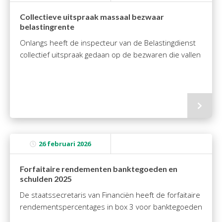
Twinfield – Boekhouden
Collectieve uitspraak massaal bezwaar
BaseCone – Facturen
belastingrente
Visionplanner – Rapportage
Onlangs heeft de inspecteur van de Belastingdienst
Klantenportaal – Online dossiers
collectief uitspraak gedaan op de bezwaren die vallen
Online Salaris – Salarissen
Nextens-Accorderen aangiften
26 februari 2026
Forfaitaire rendementen banktegoeden en
schulden 2025
De staatssecretaris van Financiën heeft de forfaitaire
rendementspercentages in box 3 voor banktegoeden