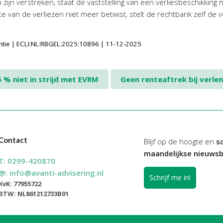
zijn verstreken, staat de vaststelling van een verliesbeschikking 
gte van de verliezen niet meer betwist, stelt de rechtbank zelf de
entie | ECLI:NL:RBGEL:2025:10896 | 11-12-2025
% niet in strijd met EVRM
Geen renteaftrek bij verle
Contact
Blijf op de hoogte en
sc
maandelijkse nieuwsb
T:
0299-420870
@:
info@avanti-advisering.nl
Schrijf me in!
KvK: 77955722
BTW: NL861212733B01