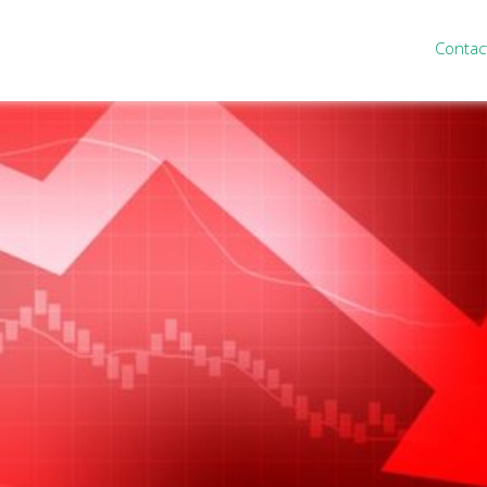
Contac
ten
Nieuws
&
informatie
inistratie
Nieuwsbrief
eiding
Nieuwsoverzicht
cieel personeel
Handige links
rganisatie
Downloads
misch advies
ies Purmerend
houden