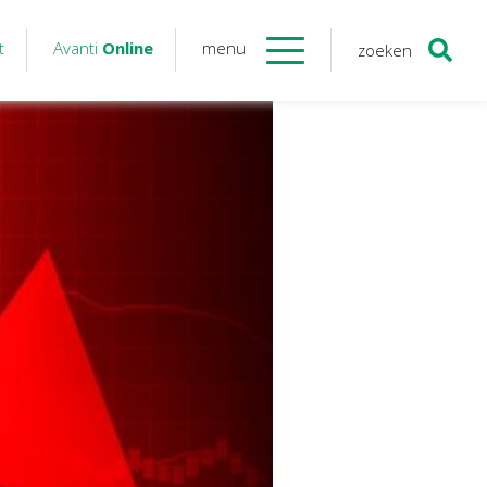
t
Avanti
Online
menu
zoeken
Contact
Avanti
Online
Twinfield – Boekhouden
BaseCone – Facturen
Visionplanner – Rapportage
Klantenportaal – Online dossiers
Online Salaris – Salarissen
Nextens-Accorderen aangiften