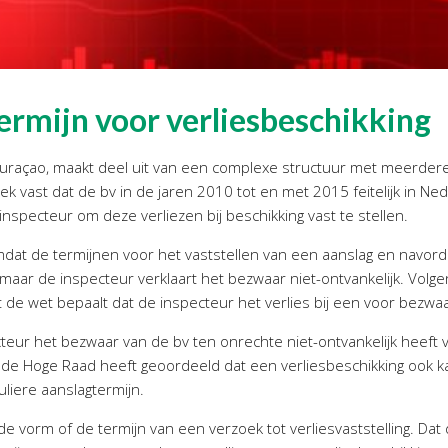
ermijn voor verliesbeschikking
p Curaçao, maakt deel uit van een complexe structuur met meerd
k vast dat de bv in de jaren 2010 tot en met 2015 feitelijk in Neder
inspecteur om deze verliezen bij beschikking vast te stellen.
omdat de termijnen voor het vaststellen van een aanslag en navord
maar de inspecteur verklaart het bezwaar niet-ontvankelijk. Volge
 de wet bepaalt dat de inspecteur het verlies bij een voor bezwaa
eur het bezwaar van de bv ten onrechte niet-ontvankelijk heeft v
de Hoge Raad heeft geoordeeld dat een verliesbeschikking ook k
uliere aanslagtermijn.
 vorm of de termijn van een verzoek tot verliesvaststelling. Dat