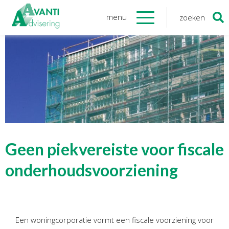
menu
zoeken
Zoeken
naar:
Organisatie
Onze medewerkers
NOAB gecertificeerd
Algemene verordening
gegevensbescherming
Sponsoring
Vacatures
Geen piekvereiste voor fiscale
Onze
diensten
onderhoudsvoorziening
Financiele Administratie
Startersbegeleiding
Een woningcorporatie vormt een fiscale voorziening voor
Tijdelijk financieel personeel