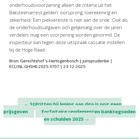
onderhoudsvoorziening alleen de criteria uit het
Baksteenarrest gelden: oorsprong, toerekening en
zekerheid. Een piekvereiste is niet aan de orde. Ook als
de onderhoudsuitgaven zich gelijkmatig over de jaren
verdelen, mag een voorziening worden gevormd. De
inspecteur kan tegen deze uitspraak cassatie instellen
bij de Hoge Raad.
Bron: Gerechtshof ‘s-Hertogenbosch | jurisprudentie |
ECLI:NL:GHSHE:2025:3707 | 23-12-2025
Post
←
Stilzitten bij lening aan dga is nog geen
prijsgeven
Forfaitaire rendementen banktegoeden
navigation
en schulden 2025
→