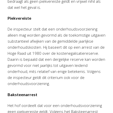
bedraagt als geen piekvereiste geldt en vrijwel nihil als
Twinfield – Boekhouden
dat wel het geval is.
BaseCone – Facturen
Visionplanner – Rapportage
Piekvereiste
Klantenportaal – Online dossiers
De inspecteur stelt dat een onderhoudsvoorziening
Online Salaris – Salarissen
alleen mag worden gevormd als de toekomstige uitgaven
Nextens-Accorderen aangiften
substantieel afwijken van de gemiddelde jaarlijkse
onderhoudskosten. Hij baseert dit op een arrest van de
Hoge Raad uit 1980 over de kostenegalisatiereserve.
Daarin is bepaald dat een dergelijke reserve kan worden
gevormd voor niet jaarlijks tot uitgaven leidend
onderhoud, mits relatief van enige betekenis. Volgens
de inspecteur geldt dit criterium ook voor de
onderhoudsvoorziening.
Baksteenarrest
Het hof oordeelt dat voor een onderhoudsvoorziening
geen piekvereiste geldt. Volgens het Baksteenarrest