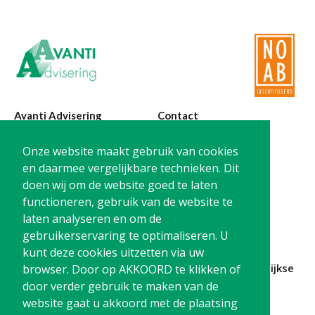
Avanti Advisering
Contact
Poelstraat 4
T:
0299-420870
Onze website maakt gebruik van cookies
1441 RR Purmerend
@:
info@avanti-
en daarmee vergelijkbare technieken. Dit
advisering.nl
doen wij om de website goed te laten
KvK: 77955722
functioneren, gebruik van de website te
BTW: NL861212733B01
laten analyseren en om de
gebruikerservaring te optimaliseren. U
kunt deze cookies uitzetten via uw
Blijf op de hoogte en
schrijf je in
voor onze
maandelijkse
browser. Door op AKKOORD te klikken of
nieuwsbrief
door verder gebruik te maken van de
website gaat u akkoord met de plaatsing
Schrijf me in!