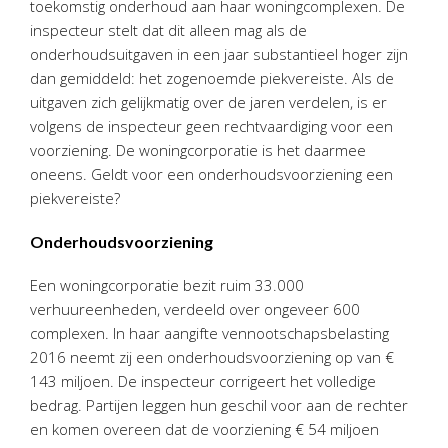
toekomstig onderhoud aan haar woningcomplexen. De
Personeel & Organisatie
inspecteur stelt dat dit alleen mag als de
Bedrijfseconomisch advies
onderhoudsuitgaven in een jaar substantieel hoger zijn
Belastingadvies Purmerend
dan gemiddeld: het zogenoemde piekvereiste. Als de
uitgaven zich gelijkmatig over de jaren verdelen, is er
Online boekhouden
volgens de inspecteur geen rechtvaardiging voor een
voorziening. De woningcorporatie is het daarmee
Nieuws
&
informatie
oneens. Geldt voor een onderhoudsvoorziening een
piekvereiste?
Nieuwsbrief
Nieuwsoverzicht
Onderhoudsvoorziening
Handige links
Een woningcorporatie bezit ruim 33.000
Downloads
verhuureenheden, verdeeld over ongeveer 600
complexen. In haar aangifte vennootschapsbelasting
Contact
2016 neemt zij een onderhoudsvoorziening op van €
143 miljoen. De inspecteur corrigeert het volledige
bedrag. Partijen leggen hun geschil voor aan de rechter
Avanti
Online
en komen overeen dat de voorziening € 54 miljoen