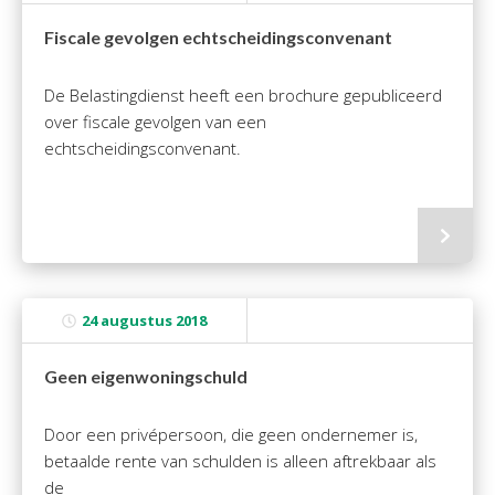
Twinfield – Boekhouden
Fiscale gevolgen echtscheidingsconvenant
BaseCone – Facturen
Visionplanner – Rapportage
De Belastingdienst heeft een brochure gepubliceerd
Klantenportaal – Online dossiers
over fiscale gevolgen van een
Online Salaris – Salarissen
echtscheidingsconvenant.
Nextens-Accorderen aangiften
24 augustus 2018
Geen eigenwoningschuld
Door een privépersoon, die geen ondernemer is,
betaalde rente van schulden is alleen aftrekbaar als
de