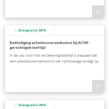
Personeel & Organisatie
Bedrijfseconomisch advies
Belastingadvies Purmerend
Online boekhouden
24 augustus 2018
Nieuws
&
informatie
Beëindiging arbeidsovereenkomst bij AOW-
gerechtigde leeftijd
Nieuwsbrief
In de cao voor het verzekeringsbedrijf is bepaald dat
Nieuwsoverzicht
een arbeidsovereenkomst van rechtswege eindigt op
Handige links
Downloads
Contact
Avanti
Online
24 augustus 2018