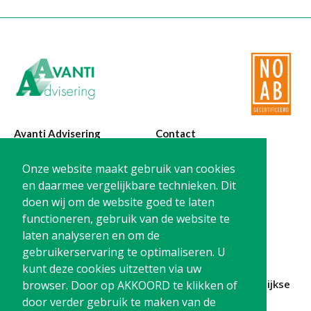
Avanti Advisering
Contact
Poelstraat 4
T:
0299-420870
Onze website maakt gebruik van cookies
1441 RR Purmerend
@:
info@avanti-
en daarmee vergelijkbare technieken. Dit
advisering.nl
doen wij om de website goed te laten
KvK: 77955722
functioneren, gebruik van de website te
BTW: NL861212733B01
laten analyseren en om de
gebruikerservaring te optimaliseren. U
kunt deze cookies uitzetten via uw
Blijf op de hoogte en
schrijf je in
voor onze
maandelijkse
browser. Door op AKKOORD te klikken of
nieuwsbrief
door verder gebruik te maken van de