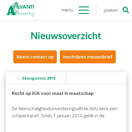
menu
zoeken
Zoeken
naar:
Organisatie
Nieuwsoverzicht
Onze medewerkers
NOAB gecertificeerd
Algemene verordening
Neem contact op
Inschrijven nieuwsbrief
gegevensbescherming
Sponsoring
24 augustus 2018
Vacatures
Recht op KIA voor maat in maatschap
Onze
diensten
De kleinschaligheidsinvesteringsaftrek (KIA) kent een
Financiele Administratie
schijventarief. Sinds 1 januari 2010 geldt in de
Startersbegeleiding
Tijdelijk financieel personeel