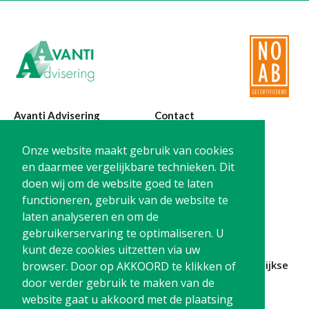
Avanti Advisering
Contact
Poelstraat 4
T:
0299-420870
Onze website maakt gebruik van cookies
1441 RR Purmerend
@:
info@avanti-
en daarmee vergelijkbare technieken. Dit
advisering.nl
doen wij om de website goed te laten
KvK: 77955722
functioneren, gebruik van de website te
BTW: NL861212733B01
laten analyseren en om de
gebruikerservaring te optimaliseren. U
kunt deze cookies uitzetten via uw
Blijf op de hoogte en
schrijf je in
voor onze
maandelijkse
browser. Door op AKKOORD te klikken of
nieuwsbrief
door verder gebruik te maken van de
website gaat u akkoord met de plaatsing
Schrijf me in!