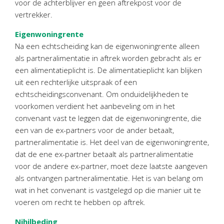
voor de achterblijver en geen aftrekpost voor de
Twinfield – Boekhouden
vertrekker.
BaseCone – Facturen
Eigenwoningrente
Visionplanner – Rapportage
Na een echtscheiding kan de eigenwoningrente alleen
Klantenportaal – Online dossiers
als partneralimentatie in aftrek worden gebracht als er
Online Salaris – Salarissen
een alimentatieplicht is. De alimentatieplicht kan blijken
Nextens-Accorderen aangiften
uit een rechterlijke uitspraak of een
echtscheidingsconvenant. Om onduidelijkheden te
voorkomen verdient het aanbeveling om in het
convenant vast te leggen dat de eigenwoningrente, die
een van de ex-partners voor de ander betaalt,
partneralimentatie is. Het deel van de eigenwoningrente,
dat de ene ex-partner betaalt als partneralimentatie
voor de andere ex-partner, moet deze laatste aangeven
als ontvangen partneralimentatie. Het is van belang om
wat in het convenant is vastgelegd op die manier uit te
voeren om recht te hebben op aftrek.
Nihilbeding