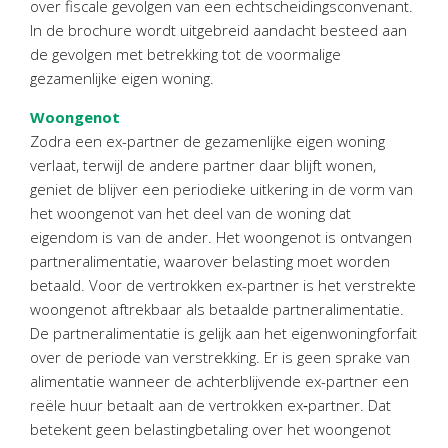
over fiscale gevolgen van een echtscheidingsconvenant.
Personeel & Organisatie
In de brochure wordt uitgebreid aandacht besteed aan
Bedrijfseconomisch advies
de gevolgen met betrekking tot de voormalige
Belastingadvies Purmerend
gezamenlijke eigen woning.
Online boekhouden
Woongenot
Zodra een ex-partner de gezamenlijke eigen woning
Nieuws
&
informatie
verlaat, terwijl de andere partner daar blijft wonen,
geniet de blijver een periodieke uitkering in de vorm van
Nieuwsbrief
het woongenot van het deel van de woning dat
Nieuwsoverzicht
eigendom is van de ander. Het woongenot is ontvangen
partneralimentatie, waarover belasting moet worden
Handige links
betaald. Voor de vertrokken ex-partner is het verstrekte
Downloads
woongenot aftrekbaar als betaalde partneralimentatie.
De partneralimentatie is gelijk aan het eigenwoningforfait
Contact
over de periode van verstrekking. Er is geen sprake van
alimentatie wanneer de achterblijvende ex-partner een
reële huur betaalt aan de vertrokken ex‑partner. Dat
Avanti
Online
betekent geen belastingbetaling over het woongenot