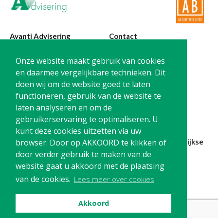
Avanti Advisering
Contact
Poelstraat 4
T:
0299-420870
Onze website maakt gebruik van cookies
1441 RR Purmerend
@:
info@avanti-
en daarmee vergelijkbare technieken. Dit
advisering.nl
doen wij om de website goed te laten
KvK: 77955722
functioneren, gebruik van de website te
BTW: NL861212733B01
laten analyseren en om de
gebruikerservaring te optimaliseren. U
kunt deze cookies uitzetten via uw
Blijf op de hoogte en
schrijf je in
voor onze
maandelijkse
browser. Door op AKKOORD te klikken of
nieuwsbrief
door verder gebruik te maken van de
website gaat u akkoord met de plaatsing
Schrijf me in!
van de cookies.
Lees meer over cookies
Akkoord
Privacy
Cookies
Disclaimer