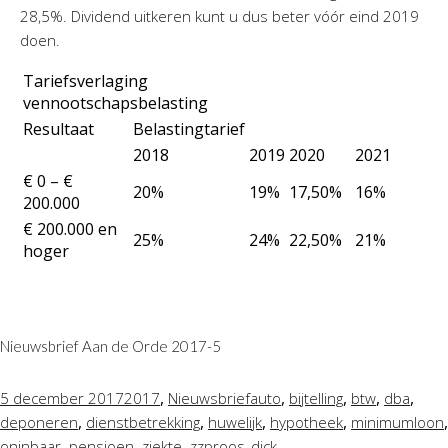
Twinfield – Boekhouden
28,5%. Dividend uitkeren kunt u dus beter vóór eind 2019
doen.
BaseCone – Facturen
Visionplanner – Rapportage
Tariefsverlaging
vennootschapsbelasting
Klantenportaal – Online dossiers
Resultaat
Belastingtarief
Online Salaris – Salarissen
2018
2019
2020
2021
Nextens-Accorderen aangiften
€ 0 – €
20%
19%
17,50%
16%
200.000
€ 200.000 en
25%
24%
22,50%
21%
hoger
Nieuwsbrief Aan de Orde 2017-5
,
,
,
,
,
5 december 2017
2017
Nieuwsbrief
auto
bijtelling
btw
dba
,
,
,
,
,
deponeren
dienstbetrekking
huwelijk
hypotheek
minimumloon
,
,
,
oninbaar
pensioen
ziekte
zzp
roos_dick