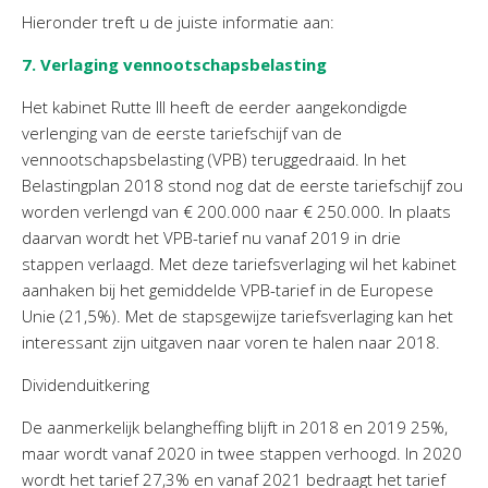
Personeel & Organisatie
Hieronder treft u de juiste informatie aan:
Bedrijfseconomisch advies
7. Verlaging vennootschapsbelasting
Belastingadvies Purmerend
Het kabinet Rutte III heeft de eerder aangekondigde
Online boekhouden
verlenging van de eerste tariefschijf van de
vennootschapsbelasting (VPB) teruggedraaid. In het
Nieuws
&
informatie
Belastingplan 2018 stond nog dat de eerste tariefschijf zou
worden verlengd van € 200.000 naar € 250.000. In plaats
Nieuwsbrief
daarvan wordt het VPB-tarief nu vanaf 2019 in drie
Nieuwsoverzicht
stappen verlaagd. Met deze tariefsverlaging wil het kabinet
Handige links
aanhaken bij het gemiddelde VPB-tarief in de Europese
Unie (21,5%). Met de stapsgewijze tariefsverlaging kan het
Downloads
interessant zijn uitgaven naar voren te halen naar 2018.
Contact
Dividenduitkering
De aanmerkelijk belangheffing blijft in 2018 en 2019 25%,
Avanti
Online
maar wordt vanaf 2020 in twee stappen verhoogd. In 2020
wordt het tarief 27,3% en vanaf 2021 bedraagt het tarief