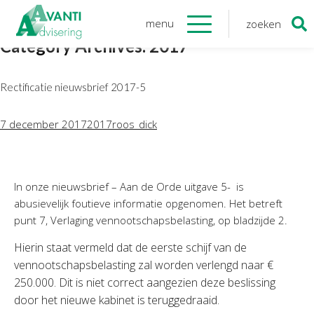
menu
zoeken
Zoeken
Category Archives: 2017
naar:
Organisatie
Rectificatie nieuwsbrief 2017-5
Onze medewerkers
NOAB gecertificeerd
7 december 2017
2017
roos_dick
Algemene verordening
gegevensbescherming
Sponsoring
In onze nieuwsbrief – Aan de Orde uitgave 5- is
Vacatures
abusievelijk foutieve informatie opgenomen. Het betreft
punt 7, Verlaging vennootschapsbelasting, op bladzijde 2.
Onze
diensten
Hierin staat vermeld dat de eerste schijf van de
Financiele Administratie
vennootschapsbelasting zal worden verlengd naar €
Startersbegeleiding
250.000. Dit is niet correct aangezien deze beslissing
door het nieuwe kabinet is teruggedraaid.
Tijdelijk financieel personeel