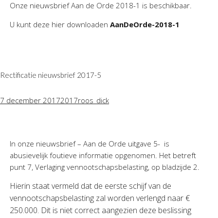
Onze nieuwsbrief Aan de Orde 2018-1 is beschikbaar.
Twinfield – Boekhouden
BaseCone – Facturen
U kunt deze hier downloaden
AanDeOrde-2018-1
Visionplanner – Rapportage
Klantenportaal – Online dossiers
Online Salaris – Salarissen
Rectificatie nieuwsbrief 2017-5
Nextens-Accorderen aangiften
7 december 2017
2017
roos_dick
In onze nieuwsbrief – Aan de Orde uitgave 5- is
abusievelijk foutieve informatie opgenomen. Het betreft
punt 7, Verlaging vennootschapsbelasting, op bladzijde 2.
Hierin staat vermeld dat de eerste schijf van de
vennootschapsbelasting zal worden verlengd naar €
250.000. Dit is niet correct aangezien deze beslissing