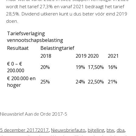
wordt het tarief 27,3% en vanaf 2021 bedraagt het tarief
28,5%. Dividend uitkeren kunt u dus beter vóór eind 2019
doen.
Tariefsverlaging
vennootschapsbelasting
Resultaat
Belastingtarief
2018
2019
2020
2021
€ 0 – €
20%
19%
17,50%
16%
200.000
€ 200.000 en
25%
24%
22,50%
21%
hoger
Nieuwsbrief Aan de Orde 2017-5
,
,
,
,
,
5 december 2017
2017
Nieuwsbrief
auto
bijtelling
btw
dba