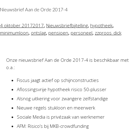
Nieuwsbrief Aan de Orde 2017-4
,
,
,
4 oktober 2017
2017
Nieuwsbrief
bijtelling
hypotheek
,
,
,
,
minimumloon
ontslag
pensioen
personeel
zzp
roos_dick
Onze nieuwsbrief Aan de Orde 2017-4 is beschikbaar met
o.a.:
Fiscus jaagt actief op schijnconstructies
Aflossingsvrije hypotheek risico 50-plusser
Alsnog uitkering voor zwangere zelfstandige
Nieuwe regels stukloon en meerwerk
Sociale Media is privézaak van werknemer
AFM: Risico’s bij MKB-crowdfunding