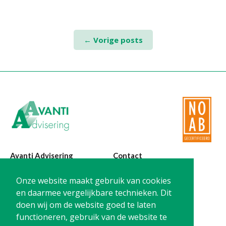
Posts
←
Vorige posts
navigation
Avanti Advisering
Contact
Poelstraat 4
T:
0299-420870
Onze website maakt gebruik van cookies
1441 RR Purmerend
@:
info@avanti-
en daarmee vergelijkbare technieken. Dit
advisering.nl
doen wij om de website goed te laten
KvK: 77955722
functioneren, gebruik van de website te
BTW: NL861212733B01