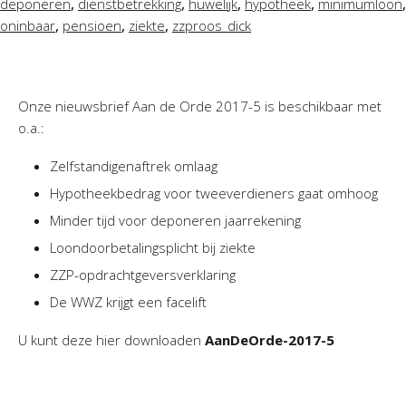
,
,
,
,
,
deponeren
dienstbetrekking
huwelijk
hypotheek
minimumloon
,
,
,
oninbaar
pensioen
ziekte
zzp
roos_dick
Onze nieuwsbrief Aan de Orde 2017-5 is beschikbaar met
o.a.:
Zelfstandigenaftrek omlaag
Hypotheekbedrag voor tweeverdieners gaat omhoog
Minder tijd voor deponeren jaarrekening
Loondoorbetalingsplicht bij ziekte
ZZP-opdrachtgeversverklaring
De WWZ krijgt een facelift
U kunt deze hier downloaden
AanDeOrde-2017-5