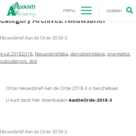
menu
zoeken
Zoeken
Category Archives: Nieuwsbrief
naar:
Organisatie
Nieuwsbrief Aan de Orde 2018-3
Onze medewerkers
NOAB gecertificeerd
,
,
,
,
4 juli 2018
2018
Nieuwsbrief
dba
dienstbetrekking
energielijst
Algemene verordening
subsidie
roos_dick
gegevensbescherming
Sponsoring
Vacatures
Onze nieuwsbrief Aan de Orde 2018-3 is beschikbaar.
Onze
diensten
U kunt deze hier downloaden
AanDeOrde-2018-3
Financiele Administratie
Startersbegeleiding
Tijdelijk financieel personeel
Nieuwsbrief Aan de Orde 2018-2