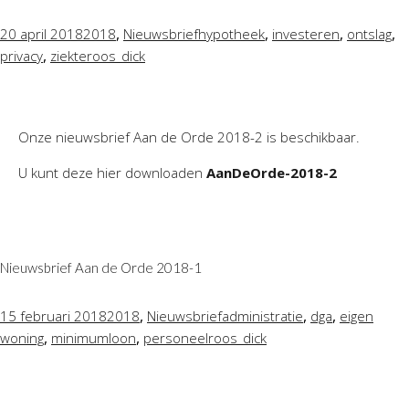
Personeel & Organisatie
,
,
,
,
20 april 2018
2018
Nieuwsbrief
hypotheek
investeren
ontslag
Bedrijfseconomisch advies
,
privacy
ziekte
roos_dick
Belastingadvies Purmerend
Online boekhouden
Onze nieuwsbrief Aan de Orde 2018-2 is beschikbaar.
Nieuws
&
informatie
U kunt deze hier downloaden
AanDeOrde-2018-2
Nieuwsbrief
Nieuwsoverzicht
Handige links
Downloads
Nieuwsbrief Aan de Orde 2018-1
Contact
,
,
,
15 februari 2018
2018
Nieuwsbrief
administratie
dga
eigen
,
,
woning
minimumloon
personeel
roos_dick
Avanti
Online