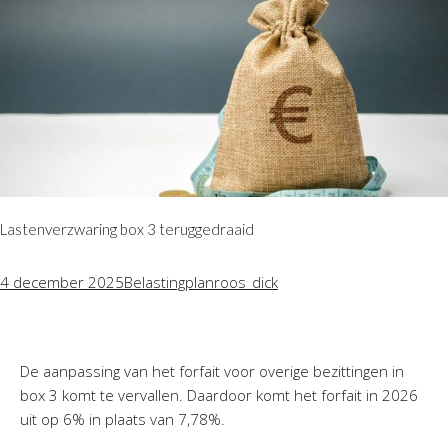
Twinfield – Boekhouden
BaseCone – Facturen
Visionplanner – Rapportage
Klantenportaal – Online dossiers
Online Salaris – Salarissen
Nextens-Accorderen aangiften
Lastenverzwaring box 3 teruggedraaid
4 december 2025
Belastingplan
roos_dick
De aanpassing van het forfait voor overige bezittingen in
box 3 komt te vervallen. Daardoor komt het forfait in 2026
uit op 6% in plaats van 7,78%.