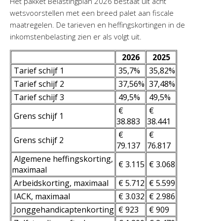
Het pakket Belastingplan 2026 bestaat uit acht
wetsvoorstellen met een breed palet aan fiscale
maatregelen. De tarieven en heffingskortingen in de
inkomstenbelasting zien er als volgt uit.
2026
2025
Tarief schijf 1
35,7%
35,82%
Tarief schijf 2
37,56%
37,48%
Tarief schijf 3
49,5%
49,5%
€
€
Grens schijf 1
38.883
38.441
€
€
Grens schijf 2
79.137
76.817
Algemene heffingskorting,
€ 3.115
€ 3.068
maximaal
Arbeidskorting, maximaal
€ 5.712
€ 5.599
IACK, maximaal
€ 3.032
€ 2.986
Jonggehandicaptenkorting
€ 923
€ 909