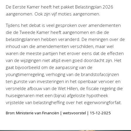
Personeel & Organisatie
De Eerste Kamer heeft het pakket Belastingplan 2026
Bedrijfseconomisch advies
aangenomen. Ook zijn vijf moties aangenomen.
Belastingadvies Purmerend
Tijdens het debat is veel gesproken over amendementen
Online boekhouden
die de Tweede Kamer heeft aangenomen en die de
belastingplannen hebben veranderd. De meningen over de
Nieuws
&
informatie
inhoud van die amendementen verschilden, maar wel
waren de meeste partijen het erover eens dat de effecten
Nieuwsbrief
van de wijzigingen niet altijd even goed doordacht zijn. Het
gaat bijvoorbeeld om de aanpassing van de
Nieuwsoverzicht
youngtimerregeling, verhoging van de brandstofaccijnzen
Handige links
ten gunste van investeringen in het openbaar vervoer en
Downloads
versnelde afbouw van de Wet Hillen, de fiscale regeling die
huiseigenaren met een (bijna) afgeloste hypotheek
Contact
vrijstelde van belastingheffing over het eigenwoningforfait.
Bron: Ministerie van Financiën | wetsvoorstel | 15-12-2025
Avanti
Online