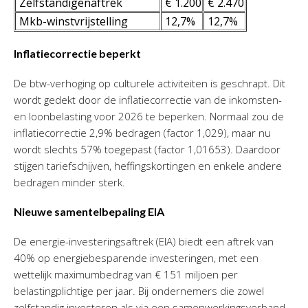
Zelfstandigenaftrek
€ 1.200
€ 2.470
Mkb-winstvrijstelling
12,7%
12,7%
Inflatiecorrectie beperkt
De btw-verhoging op culturele activiteiten is geschrapt. Dit
wordt gedekt door de inflatiecorrectie van de inkomsten-
en loonbelasting voor 2026 te beperken. Normaal zou de
inflatiecorrectie 2,9% bedragen (factor 1,029), maar nu
wordt slechts 57% toegepast (factor 1,01653). Daardoor
stijgen tariefschijven, heffingskortingen en enkele andere
bedragen minder sterk.
Nieuwe samentelbepaling EIA
De energie-investeringsaftrek (EIA) biedt een aftrek van
40% op energiebesparende investeringen, met een
wettelijk maximumbedrag van € 151 miljoen per
belastingplichtige per jaar. Bij ondernemers die zowel
zelfstandig investeren als via een samenwerkingsverband,