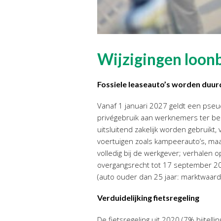
Wijzigingen loon
Fossiele leaseauto’s worden duu
Vanaf 1 januari 2027 geldt een pse
privégebruik aan werknemers ter besc
uitsluitend zakelijk worden gebruikt, 
voertuigen zoals kampeerauto’s, maar
volledig bij de werkgever; verhalen 
overgangsrecht tot 17 september 2
(auto ouder dan 25 jaar: marktwaard
Verduidelijking fietsregeling
De fietsregeling uit 2020 (7% bijtelli