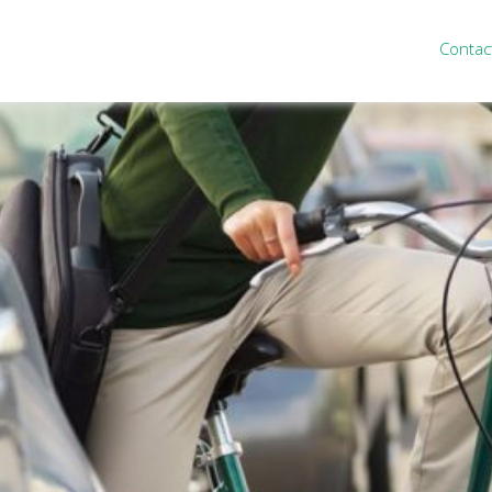
Contac
ten
Nieuws
&
informatie
inistratie
Nieuwsbrief
eiding
Nieuwsoverzicht
cieel personeel
Handige links
rganisatie
Downloads
misch advies
ies Purmerend
houden