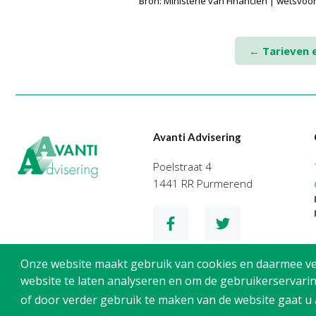
Bron: Ministerie van Financiën | wetsvoo
Post
←
Tarieven e
navigation
Avanti Advisering
Poelstraat 4
1441 RR Purmerend
Onze website maakt gebruik van cookies en daarmee verg
website te laten analyseren en om de gebruikerservarin
of door verder gebruik te maken van de website gaat u
Privacy
Cookies
Disclaimer