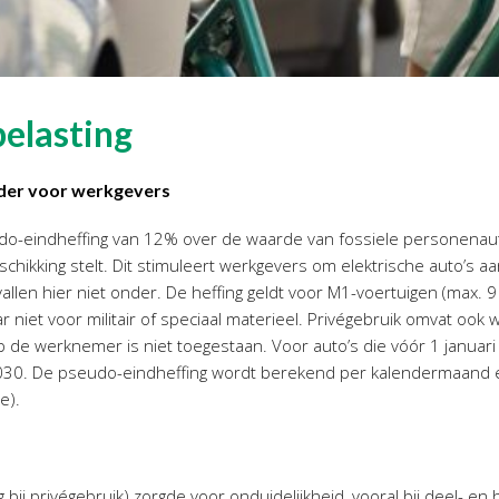
belasting
rder voor werkgevers
udo-eindheffing van 12% over de waarde van fossiele personenau
hikking stelt. Dit stimuleert werkgevers om elektrische auto’s aan
vallen hier niet onder. De heffing geldt voor M1-voertuigen (max. 9 
 niet voor militair of speciaal materieel. Privégebruik omvat ook 
op de werknemer is niet toegestaan. Voor auto’s die vóór 1 januari 
030. De pseudo-eindheffing wordt berekend per kalendermaand e
e).
ng bij privégebruik) zorgde voor onduidelijkheid, vooral bij deel- e