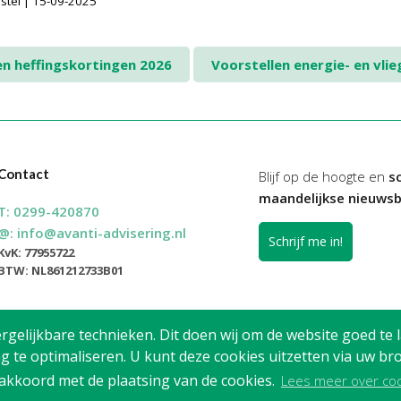
rstel | 15-09-2025
n heffingskortingen 2026
Voorstellen energie- en vli
Contact
Blijf op de hoogte en
sc
maandelijkse nieuwsb
T:
0299-420870
@:
info@avanti-advisering.nl
Schrijf me in!
KvK: 77955722
BTW: NL861212733B01
elijkbare technieken. Dit doen wij om de website goed te l
g te optimaliseren. U kunt deze cookies uitzetten via uw 
 akkoord met de plaatsing van de cookies.
Lees meer over co