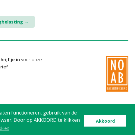
egbelasting
→
hrijf je in
voor onze
rief
aten functioneren, gebruik van de
browser. Door op AKKOORD te klikken
Akkoord
okies
© Avanti Advisering, 2026