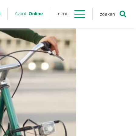
t
Avanti
Online
menu
zoeken
Contact
Avanti
Online
Twinfield – Boekhouden
BaseCone – Facturen
Visionplanner – Rapportage
Klantenportaal – Online dossiers
Online Salaris – Salarissen
Nextens-Accorderen aangiften