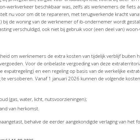
woon-werkverkeer beschikbaar was, zelfs als werknemers de fiets al
stelt nu voor om dit te repareren, met terugwerkende kracht vanaf 
) bij de woning van de werknemer of ib-ondernemer wordt gestald,
sting verschuldigd, ook niet bij gebruik voor (een deel van) woon
eid om werknemers de extra kosten van tijdelijk verblijf buiten 
vergoeden. Voor de onbelaste vergoeding van deze extraterritoria
de expatregeling) en een regeling op basis van de werkelijke extrate
ng te versoberen. Vanaf 1 januari 2026 kunnen de volgende koste
d (gas, water, licht, nutsvoorzieningen);
land van herkomst.
onaangetast, behalve de eerder aangekondigde verlaging van het fo