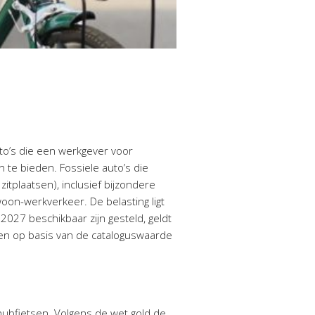
to’s die een werkgever voor
 te bieden. Fossiele auto’s die
zitplaatsen), inclusief bijzondere
woon-werkverkeer. De belasting ligt
2027 beschikbaar zijn gesteld, geldt
n op basis van de cataloguswaarde
n hubfietsen. Volgens de wet gold de