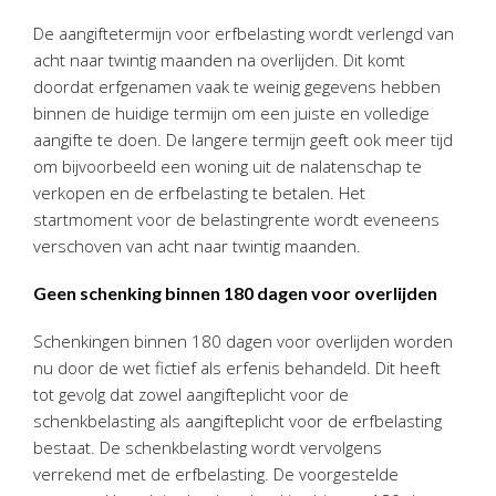
Personeel & Organisatie
De aangiftetermijn voor erfbelasting wordt verlengd van
Bedrijfseconomisch advies
acht naar twintig maanden na overlijden. Dit komt
Belastingadvies Purmerend
doordat erfgenamen vaak te weinig gegevens hebben
binnen de huidige termijn om een juiste en volledige
Online boekhouden
aangifte te doen. De langere termijn geeft ook meer tijd
om bijvoorbeeld een woning uit de nalatenschap te
Nieuws
&
informatie
verkopen en de erfbelasting te betalen. Het
startmoment voor de belastingrente wordt eveneens
Nieuwsbrief
verschoven van acht naar twintig maanden.
Nieuwsoverzicht
Handige links
Geen schenking binnen 180 dagen voor overlijden
Downloads
Schenkingen binnen 180 dagen voor overlijden worden
nu door de wet fictief als erfenis behandeld. Dit heeft
Contact
tot gevolg dat zowel aangifteplicht voor de
schenkbelasting als aangifteplicht voor de erfbelasting
bestaat. De schenkbelasting wordt vervolgens
Avanti
Online
verrekend met de erfbelasting. De voorgestelde