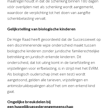
maatregel houdt in dat de schenking binnen 180 dagen
Twinfield – Boekhouden
vóór overlijden niet als schenking wordt aangemerkt,
BaseCone – Facturen
waardoor de verplichting tot het doen van aangifte
Visionplanner – Rapportage
schenkbelasting vervalt.
Klantenportaal – Online dossiers
Gelijkstelling van biologische kinderen
Online Salaris – Salarissen
Nextens-Accorderen aangiften
De Hoge Raad heeft geoordeeld dat de Successiewet op
een discriminerende wijze onderscheid maakt tussen
biologische kinderen zonder juridische familierechtelijke
betrekking en juridisch erkende kinderen. Dit
onderscheid, dat tot uiting komt in de tariefstelling en
vrijstellingen voor erfbelasting, is in strijd met het EVRM.
Als biologisch ouderschap (met een test) wordt
aangetoond, gelden alle tarieven, vrijstellingen en
antimisbruikbepalingen alsof het om een erkend kind
gaat.
Ongelijke breukdelen bij
een huwelijksgoederengemeenschap