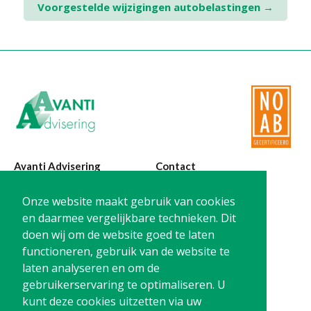
Voorgestelde wijzigingen autobelastingen
→
navigation
Avanti Advisering
Contact
Poelstraat 4
T:
0299-420870
Onze website maakt gebruik van cookies
1441 RR Purmerend
@:
info@avanti-
en daarmee vergelijkbare technieken. Dit
advisering.nl
doen wij om de website goed te laten
KvK: 77955722
functioneren, gebruik van de website te
BTW: NL861212733B01
laten analyseren en om de
gebruikerservaring te optimaliseren. U
kunt deze cookies uitzetten via uw