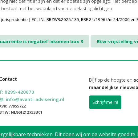
og niet definitief zijn en dat er boetes zijn opgelegd. Het beroep
 bestaat met het woonland van de belastingplichtigen.
 jurisprudentie | ECLI:NL:RBZWB:2025:185, BRE 24/1996 t/m 24/2000 en
aarrente is negatief inkomen box 3
Btw-vrijstelling 
Contact
Blijf op de hoogte en
sc
maandelijkse nieuwsb
T:
0299-420870
@:
info@avanti-advisering.nl
Schrijf me in!
KvK: 77955722
BTW: NL861212733B01
elijkbare technieken. Dit doen wij om de website goed te l