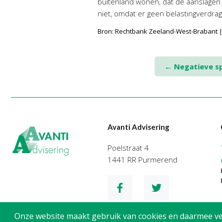
buitenland wonen, dat de aanslagen n
niet, omdat er geen belastingverdrag
Bron: Rechtbank Zeeland-West-Brabant |
Post
←
Negatieve sp
navigation
Avanti Advisering
Poelstraat 4
1441 RR Purmerend
Onze website maakt gebruik van cookies en daarmee verg