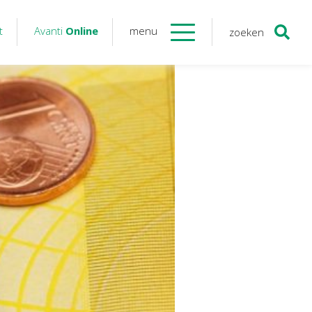
t
Avanti
Online
menu
zoeken
Contact
Avanti
Online
Twinfield – Boekhouden
BaseCone – Facturen
Visionplanner – Rapportage
Klantenportaal – Online dossiers
Online Salaris – Salarissen
Nextens-Accorderen aangiften