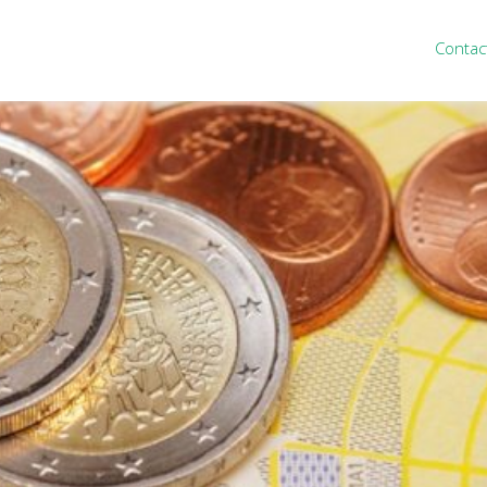
Contac
ten
Nieuws
&
informatie
inistratie
Nieuwsbrief
eiding
Nieuwsoverzicht
cieel personeel
Handige links
rganisatie
Downloads
misch advies
ies Purmerend
houden