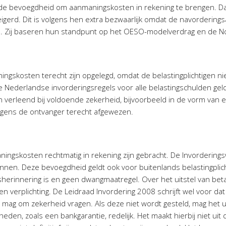
t de bevoegdheid om aanmaningskosten in rekening te brengen. Da
eigerd. Dit is volgens hen extra bezwaarlijk omdat de navorderings
d. Zij baseren hun standpunt op het OESO-modelverdrag en de Not
gskosten terecht zijn opgelegd, omdat de belastingplichtigen nie
e Nederlandse invorderingsregels voor alle belastingschulden ge
leen verleend bij voldoende zekerheid, bijvoorbeeld in de vorm va
olgens de ontvanger terecht afgewezen.
ingskosten rechtmatig in rekening zijn gebracht. De Invorderin
innen. Deze bevoegdheid geldt ook voor buitenlands belastingplic
erinnering is en geen dwangmaatregel. Over het uitstel van betali
n verplichting. De Leidraad Invordering 2008 schrijft wel voor dat
r mag om zekerheid vragen. Als deze niet wordt gesteld, mag het 
den, zoals een bankgarantie, redelijk. Het maakt hierbij niet uit d