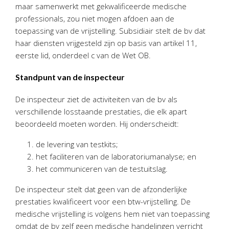
maar samenwerkt met gekwalificeerde medische
Twinfield – Boekhouden
professionals, zou niet mogen afdoen aan de
BaseCone – Facturen
toepassing van de vrijstelling. Subsidiair stelt de bv dat
Visionplanner – Rapportage
haar diensten vrijgesteld zijn op basis van artikel 11,
Klantenportaal – Online dossiers
eerste lid, onderdeel c van de Wet OB.
Online Salaris – Salarissen
Standpunt van de inspecteur
Nextens-Accorderen aangiften
De inspecteur ziet de activiteiten van de bv als
verschillende losstaande prestaties, die elk apart
beoordeeld moeten worden. Hij onderscheidt:
de levering van testkits;
het faciliteren van de laboratoriumanalyse; en
het communiceren van de testuitslag.
De inspecteur stelt dat geen van de afzonderlijke
prestaties kwalificeert voor een btw-vrijstelling. De
medische vrijstelling is volgens hem niet van toepassing
omdat de bv zelf geen medische handelingen verricht