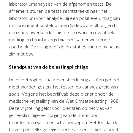
Personeel & Organisatie
laboratoriumanalyses van de afgenomen tests. De
afnemers sturen de tests rechtstreeks naar het
Bedrijfseconomisch advies
laboratorium voor analyse. Bij een positieve uitslag kan
Belastingadvies Purmerend
de consument kosteloos een (video)consult krijgen bij
Online boekhouden
een samenwerkende huisarts en worden eventuele
medicijnen thuisbezorgd via een samenwerkende
Nieuws
&
informatie
apotheek. De vraag is of de prestaties van de bv belast
zijn met btw.
Nieuwsbrief
Standpunt van de belastingplichtige
Nieuwsoverzicht
Handige links
De bv betoogt dat haar dienstverlening als één geheel
moet worden gezien: het testen op aanwezigheid van
Downloads
soa's. Volgens het bedrijf valt deze dienst onder de
medische vrijstelling van de Wet Omzetbelasting 1968.
Contact
Deze vrijstelling geldt voor diensten op het vlak van
geneeskundige verzorging van de mens door
Avanti
Online
beoefenaren van medische beroepen. Het feit dat de
bv zelf geen BIG-geregistreerde artsen in dienst heeft,