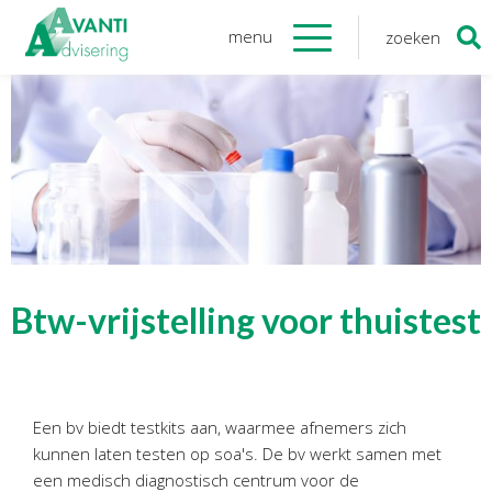
menu
zoeken
Zoeken
naar:
Organisatie
Onze medewerkers
NOAB gecertificeerd
Algemene verordening
gegevensbescherming
Sponsoring
Vacatures
Btw-vrijstelling voor thuistest
Onze
diensten
Financiele Administratie
Een bv biedt testkits aan, waarmee afnemers zich
Startersbegeleiding
kunnen laten testen op soa's. De bv werkt samen met
Tijdelijk financieel personeel
een medisch diagnostisch centrum voor de