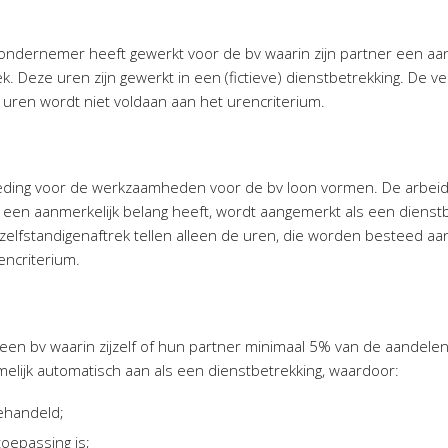
 ondernemer heeft gewerkt voor de bv waarin zijn partner een aan
k. Deze uren zijn gewerkt in een (fictieve) dienstbetrekking. De v
uren wordt niet voldaan aan het urencriterium.
eding voor de werkzaamheden voor de bv loon vormen. De arbeid
er een aanmerkelijk belang heeft, wordt aangemerkt als een dienst
 zelfstandigenaftrek tellen alleen de uren, die worden besteed a
encriterium.
en bv waarin zijzelf of hun partner minimaal 5% van de aandele
ijk automatisch aan als een dienstbetrekking, waardoor:
ehandeld;
toepassing is;