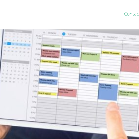
Contac
ten
Nieuws
&
informatie
inistratie
Nieuwsbrief
eiding
Nieuwsoverzicht
cieel personeel
Handige links
rganisatie
Downloads
misch advies
ies Purmerend
houden