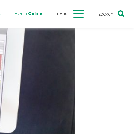
t
Avanti
Online
menu
zoeken
Contact
Avanti
Online
Twinfield – Boekhouden
BaseCone – Facturen
Visionplanner – Rapportage
Klantenportaal – Online dossiers
Online Salaris – Salarissen
Nextens-Accorderen aangiften