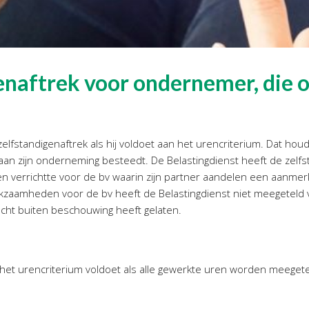
enaftrek voor ondernemer, die 
lfstandigenaftrek als hij voldoet aan het urencriterium. Dat hou
aan zijn onderneming besteedt. De Belastingdienst heeft de zelf
verrichtte voor de bv waarin zijn partner aandelen een aanmerke
amheden voor de bv heeft de Belastingdienst niet meegeteld vo
echt buiten beschouwing heeft gelaten.
het urencriterium voldoet als alle gewerkte uren worden meegeteld