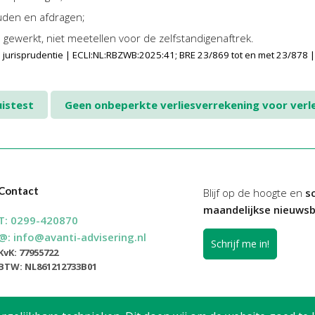
uden en afdragen;
gewerkt, niet meetellen voor de zelfstandigenaftrek.
 jurisprudentie | ECLI:NL:RBZWB:2025:41; BRE 23/869 tot en met 23/878 
uistest
Geen onbeperkte verliesverrekening voor ver
Contact
Blijf op de hoogte en
sc
maandelijkse nieuwsb
T:
0299-420870
@:
info@avanti-advisering.nl
Schrijf me in!
KvK: 77955722
BTW: NL861212733B01