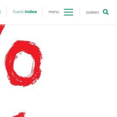
t
Avanti
Online
menu
zoeken
Contact
Avanti
Online
Twinfield – Boekhouden
BaseCone – Facturen
Visionplanner – Rapportage
Klantenportaal – Online dossiers
Online Salaris – Salarissen
Nextens-Accorderen aangiften