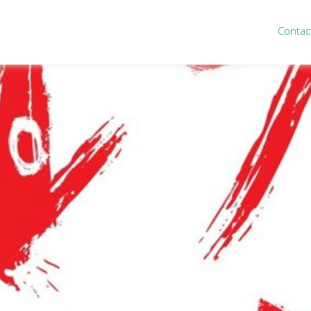
Contac
ten
Nieuws
&
informatie
inistratie
Nieuwsbrief
eiding
Nieuwsoverzicht
cieel personeel
Handige links
rganisatie
Downloads
misch advies
ies Purmerend
houden