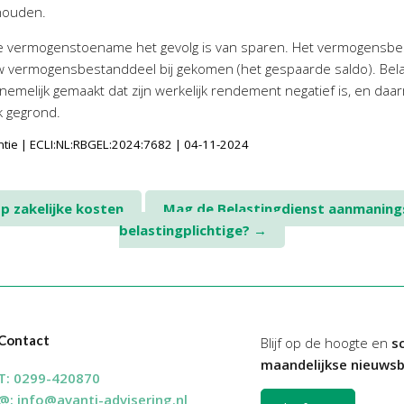
houden.
e vermogenstoename het gevolg is van sparen. Het vermogensbest
uw vermogensbestanddeel bij gekomen (het gespaarde saldo). Be
nemelijk gemaakt dat zijn werkelijk rendement negatief is, en daar
k gegrond.
ntie | ECLI:NL:RBGEL:2024:7682 | 04-11-2024
p zakelijke kosten
Mag de Belastingdienst aanmanings
belastingplichtige?
→
Contact
Blijf op de hoogte en
sc
maandelijkse nieuwsb
T:
0299-420870
@:
info@avanti-advisering.nl