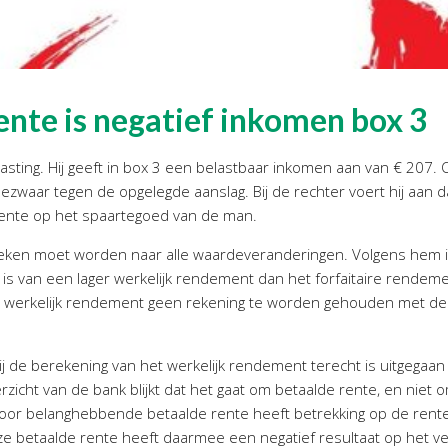
nte is negatief inkomen box 3
sting. Hij geeft in box 3 een belastbaar inkomen aan van € 207. 
bezwaar tegen de opgelegde aanslag. Bij de rechter voert hij aan d
rente op het spaartegoed van de man.
keken moet worden naar alle waardeveranderingen. Volgens hem
 van een lager werkelijk rendement dan het forfaitaire rendeme
et werkelijk rendement geen rekening te worden gehouden met de
j de berekening van het werkelijk rendement terecht is uitgegaa
erzicht van de bank blijkt dat het gaat om betaalde rente, en niet
or belanghebbende betaalde rente heeft betrekking op de rente 
e betaalde rente heeft daarmee een negatief resultaat op het v