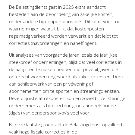
Personeel & Organisatie
De Belastingdienst gaat in 2025 extra aandacht
Bedrijfseconomisch advies
besteden aan de beoordeling van zakelijke kosten,
onder andere bij eenpersoons-bv’s. Dit komt voort uit
Belastingadvies Purmerend
waarnemingen waaruit blijkt dat kostenposten
Online boekhouden
regelmatig verkeerd worden verwerkt en dat leidt tot
correcties (navorderingen en naheffingen).
Nieuws
&
informatie
Uit analyses van voorgaande jaren, zoals de jaarlijkse
Nieuwsbrief
steekproef ondernemingen, blijkt dat veel correcties in
de aangiften te maken hebben met privéuitgaven die
Nieuwsoverzicht
onterecht worden opgevoerd als zakelijke kosten. Denk
Handige links
aan schilderwerk van een privéwoning of
Downloads
abonnementen om te sporten en streamingdiensten.
Deze onjuiste aftrekposten komen zowel bij zelfstandige
Contact
ondernemers als bij directeur-grootaandeelhouders
(dga’s) van eenpersoons-bv’s veel voor.
Avanti
Online
Bij deze laatste groep ziet de Belastingdienst opvallend
vaak hoge fiscale correcties in de