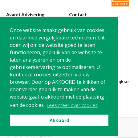
Avanti Advisering
Contact
Poelstraat 4
T:
0299-420870
Onze website maakt gebruik van cookies
1441 RR Purmerend
@:
info@avanti-
en daarmee vergelijkbare technieken. Dit
advisering.nl
doen wij om de website goed te laten
KvK: 77955722
functioneren, gebruik van de website te
BTW: NL861212733B01
laten analyseren en om de
gebruikerservaring te optimaliseren. U
kunt deze cookies uitzetten via uw
Blijf op de hoogte en
schrijf je in
voor onze
maandelijkse
browser. Door op AKKOORD te klikken of
nieuwsbrief
door verder gebruik te maken van de
website gaat u akkoord met de plaatsing
Schrijf me in!
van de cookies.
Lees meer over cookies
Akkoord
Privacy
Cookies
Disclaimer
© Avanti Advisering, 2026