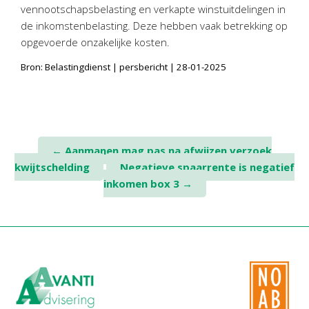
Twinfield – Boekhouden
vennootschapsbelasting en verkapte winstuitdelingen in
de inkomstenbelasting. Deze hebben vaak betrekking op
BaseCone – Facturen
opgevoerde onzakelijke kosten.
Visionplanner – Rapportage
Bron: Belastingdienst | persbericht | 28-01-2025
Klantenportaal – Online dossiers
Online Salaris – Salarissen
Nextens-Accorderen aangiften
Post
←
Aanmanen mag pas na afwijzen verzoek
kwijtschelding
Negatieve spaarrente is negatief
navigation
inkomen box 3
→