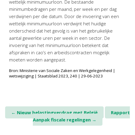
wettelijk minimumuurloon. De bestaande
Personeel & Organisatie
minimumbedragen per maand, per week en per dag
Bedrijfseconomisch advies
verdwijnen per die datum. Door de invoering van een
Belastingadvies Purmerend
wettelijk minimumuurloon verdwijnt het huidige
onderscheid dat het gevolg is van het gebruikelijke
Online boekhouden
aantal gewerkte uren per week in een sector. De
invoering van het minimumuurloon betekent dat
Nieuws
&
informatie
afspraken in cao’s en arbeidscontracten mogelijk
moeten worden aangepast.
Nieuwsbrief
Nieuwsoverzicht
Bron: Ministerie van Sociale Zaken en Werkgelegenheid |
wetswijziging | Staatsblad 2023, 240 | 29-06-2023
Handige links
Downloads
Contact
Post
←
Nieuw belastingverdrag met België
Rapport
Aanpak fiscale regelingen
→
navigation
Avanti
Online