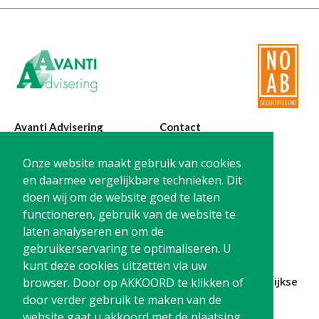
Twinfield – Boekhouden
BaseCone – Facturen
Visionplanner – Rapportage
Klantenportaal – Online dossiers
Online Salaris – Salarissen
Nextens-Accorderen aangiften
Avanti Advisering
Contact
Poelstraat 4
T:
0299-420870
Onze website maakt gebruik van cookies
1441 RR Purmerend
@:
info@avanti-
en daarmee vergelijkbare technieken. Dit
advisering.nl
doen wij om de website goed te laten
KvK: 77955722
functioneren, gebruik van de website te
BTW: NL861212733B01
laten analyseren en om de
gebruikerservaring te optimaliseren. U
kunt deze cookies uitzetten via uw
Blijf op de hoogte en
schrijf je in
voor onze
maandelijkse
browser. Door op AKKOORD te klikken of
nieuwsbrief
door verder gebruik te maken van de
website gaat u akkoord met de plaatsing