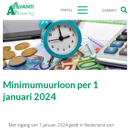
menu
zoeken
Zoeken
naar:
Organisatie
Onze medewerkers
NOAB gecertificeerd
Algemene verordening
gegevensbescherming
Sponsoring
Vacatures
Minimumuurloon per 1
Onze
diensten
januari 2024
Financiele Administratie
Startersbegeleiding
Met ingang van 1 januari 2024 geldt in Nederland een
Tijdelijk financieel personeel