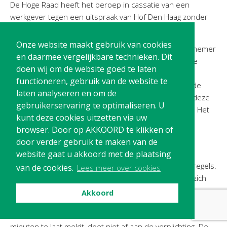
De Hoge Raad heeft het beroep in cassatie van een
werkgever tegen een uitspraak van Hof Den Haag zonder
nadere motivering ongegrond verklaard.
Onze website maakt gebruik van cookies
De procedure betrof de loonvordering van een werknemer
en daarmee vergelijkbare technieken. Dit
van een callcenter. Volgens de planningsregels van de
doen wij om de website goed te laten
werkgever moet de werknemer tien minuten voor de
functioneren, gebruik van de website te
aanvang van zijn dienst aanwezig zijn, om op tijd met de
laten analyseren en om de
werkzaamheden te kunnen beginnen. De vraag is of deze
gebruikerservaring te optimaliseren. U
tien minuten als betaalde werktijd zijn aan te merken. Het
kunt deze cookies uitzetten via uw
hof beantwoordt deze vraag bevestigend.
browser. Door op AKKOORD te klikken of
door verder gebruik te maken van de
Eerder in de procedure heeft de kantonrechter
website gaat u akkoord met de plaatsing
geconstateerd dat de werknemer op grond van zijn
arbeidsovereenkomst gebonden is aan de planningsregels.
van de cookies.
Lees meer over cookies
Daarin staat uitdrukkelijk vermeld dat de werknemer zich
tien minuten voor zijn dienst dient te melden bij zijn
Akkoord
leidinggevende. Dat de werkgever dit niet controleert en
dat geen sanctie volgt als de werknemer zich één of enkele
minuten te laat meldt, doet niet af aan de verplichting. De