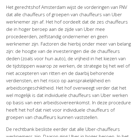
Personeel & Organisatie
Het gerechtshof Amsterdam wijst de vorderingen van FNV
Bedrijfseconomisch advies
dat alle chauffeurs of groepen van chauffeurs van Uber
werknemer zijn af. Het hof oordeelt dat de zes chauffeurs
Belastingadvies Purmerend
die in hoger beroep aan de zijde van Uber mee
Online boekhouden
procedeerden, zelfstandig ondernemer en geen
werknemer zijn. Factoren die hierbij onder meer van belang
Nieuws
&
informatie
zijn: de hoogte van de investeringen die de chauffeurs
deden (zoals voor hun auto), de vrijheid in het kiezen van
Nieuwsbrief
de tijdstippen waarop ze werken, de strategie bij het wel of
Nieuwsoverzicht
niet accepteren van ritten en de daarbij behorende
Handige links
verdiensten, en het risico op aansprakelijkheid en
arbeidsongeschiktheid. Het hof overweegt verder dat het
Downloads
wel mogelijk is dat individuele chauffeurs van Uber werken
op basis van een arbeidsovereenkomst. In deze procedure
Contact
heeft het hof dat niet voor individuele chauffeurs of
groepen van chauffeurs kunnen vaststellen.
Avanti
Online
De rechtbank besliste eerder dat alle Uber-chauffeurs
werknemers zijn. Daarop ging Uber in hoger beroep. In het