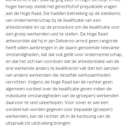
Twinfield – Boekhouden
hoger beroep stelde het gerechtshof prejudiciële vragen
BaseCone – Facturen
aan de Hoge Raad. Die hadden betrekking op de betekenis
van ondernemerschap bij de kwalificatie van een
Visionplanner – Rapportage
arbeidsrelatie en op de procedure om die kwalificatie voor
Klantenportaal – Online dossiers
een groep werkenden vast te stellen. De Hoge Raad
Online Salaris – Salarissen
antwoordde dat hij in zijn Deliveroo-arrest geen rangorde
Nextens-Accorderen aangiften
heeft willen aanbrengen in de daarin genoemde relevante
omstandigheden, dat dat ook geldt voor ondernemerschap,
en dat het zich kan voordoen dat de arbeidsrelatie van de
ene werkende anders te kwalificeren valt dan ten aanzien
van andere werkenden die dezelfde werkzaamheden
verrichten. Volgens de Hoge Raad kan de rechter geen
algemeen oordeel over de kwalificatie geven indien de
individuele omstandigheden van de (groepen) werkenden
daarvoor te veel uiteenlopen. Voor zover er wel een
oordeel kan worden gegeven voor bepaalde (groepen)
werkenden, kan de rechter dit in de beslissing van de
uitspraak tot uitdrukking brengen.