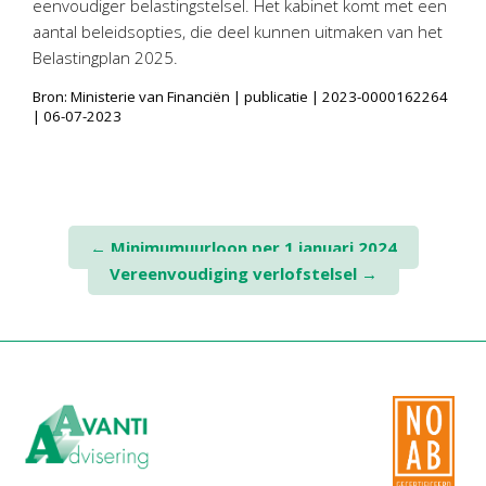
eenvoudiger belastingstelsel. Het kabinet komt met een
Twinfield – Boekhouden
aantal beleidsopties, die deel kunnen uitmaken van het
BaseCone – Facturen
Belastingplan 2025.
Visionplanner – Rapportage
Bron: Ministerie van Financiën | publicatie | 2023-0000162264
Klantenportaal – Online dossiers
| 06-07-2023
Online Salaris – Salarissen
Nextens-Accorderen aangiften
Post
←
Minimumuurloon per 1 januari 2024
Vereenvoudiging verlofstelsel
→
navigation