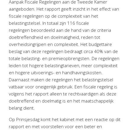
Aanpak Fiscale Regelingen aan de Tweede Kamer
Personeel & Organisatie
aangeboden. Het rapport geeft inzicht in het effect van
Bedrijfseconomisch advies
fiscale regelingen op de complexiteit van het
Belastingadvies Purmerend
belastingstelsel. In totaal zijn 116 fiscale
regelingen beoordeeld aan de hand van de criteria
Online boekhouden
doeltreffendheid en doelmatigheid, reden tot
overheidsingrijpen en complexiteit. Het budgettaire
Nieuws
&
informatie
beslag van deze regelingen bedraagt circa 40% van de
totale belasting- en premieopbrengsten. De regelingen
Nieuwsbrief
leiden tot hogere belastingtarieven, meer complexiteit
Nieuwsoverzicht
en hogere uitvoerings- en handhavingskosten.
Handige links
Daarnaast maken de regelingen het belastingstelsel
Downloads
vatbaar voor oneigenlijk gebruik. Een fiscale regeling is
volgens het rapport alleen te rechtvaardigen als deze
Contact
doeltreffend en doelmatig is en het maatschappelijk
belang dient.
Op Prinsjesdag komt het kabinet met een reactie op dit
Avanti
Online
rapport en met voorstellen voor een beter en