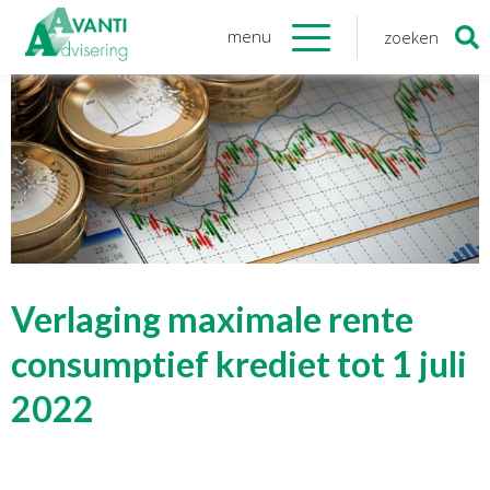
menu
zoeken
Zoeken
naar:
Organisatie
Onze medewerkers
NOAB gecertificeerd
Algemene verordening
gegevensbescherming
Sponsoring
Vacatures
Verlaging maximale rente
Onze
diensten
consumptief krediet tot 1 juli
2022
Financiele Administratie
Startersbegeleiding
Tijdelijk financieel personeel