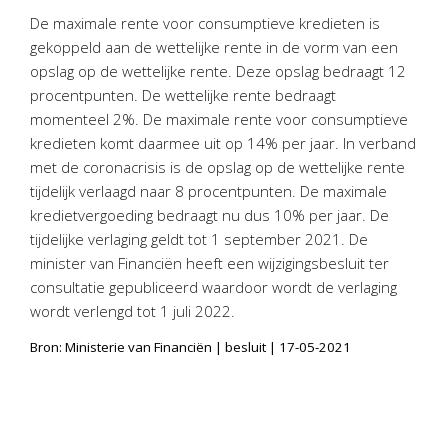
Personeel & Organisatie
De maximale rente voor consumptieve kredieten is
Bedrijfseconomisch advies
gekoppeld aan de wettelijke rente in de vorm van een
opslag op de wettelijke rente. Deze opslag bedraagt 12
Belastingadvies Purmerend
procentpunten. De wettelijke rente bedraagt
Online boekhouden
momenteel 2%. De maximale rente voor consumptieve
kredieten komt daarmee uit op 14% per jaar. In verband
Nieuws
&
informatie
met de coronacrisis is de opslag op de wettelijke rente
tijdelijk verlaagd naar 8 procentpunten. De maximale
Nieuwsbrief
kredietvergoeding bedraagt nu dus 10% per jaar. De
Nieuwsoverzicht
tijdelijke verlaging geldt tot 1 september 2021. De
Handige links
minister van Financiën heeft een wijzigingsbesluit ter
consultatie gepubliceerd waardoor wordt de verlaging
Downloads
wordt verlengd tot 1 juli 2022.
Contact
Bron: Ministerie van Financiën | besluit | 17-05-2021
Avanti
Online