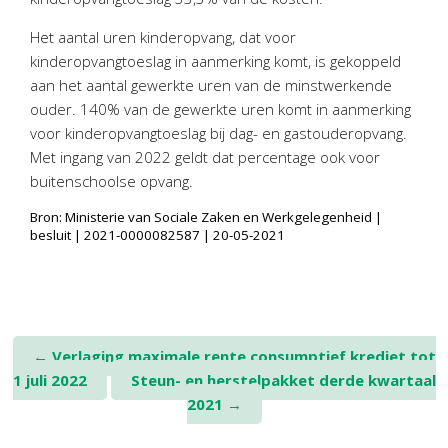
Twinfield – Boekhouden
Het aantal uren kinderopvang, dat voor
BaseCone – Facturen
kinderopvangtoeslag in aanmerking komt, is gekoppeld
Visionplanner – Rapportage
aan het aantal gewerkte uren van de minstwerkende
Klantenportaal – Online dossiers
ouder. 140% van de gewerkte uren komt in aanmerking
Online Salaris – Salarissen
voor kinderopvangtoeslag bij dag- en gastouderopvang.
Met ingang van 2022 geldt dat percentage ook voor
Nextens-Accorderen aangiften
buitenschoolse opvang.
Bron: Ministerie van Sociale Zaken en Werkgelegenheid |
besluit | 2021-0000082587 | 20-05-2021
Post
←
Verlaging maximale rente consumptief krediet tot
1 juli 2022
Steun- en herstelpakket derde kwartaal
navigation
2021
→