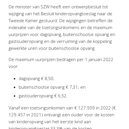
Personeel & Organisatie
De minister van SZW heeft een ontwerpbesluit tot
Bedrijfseconomisch advies
wijziging van het Besluit kinderopvangtoeslag naar de
Tweede Kamer gestuurd. De wijzigingen betreffen de
Belastingadvies Purmerend
indexatie van de toetsingsinkomens en de maximum
Online boekhouden
uurprijzen voor dagopvang, buitenschoolse opvang en
gastouderopvang en de verruiming van de koppeling
Nieuws
&
informatie
gewerkte uren voor buitenschoolse opvang.
Nieuwsbrief
De maximum uurprijzen bedragen per 1 januari 2022
voor:
Nieuwsoverzicht
Handige links
dagopvang € 8,50;
Downloads
buitenschoolse opvang € 7,31; en
gastouderopvang € 6,52.
Contact
Vanaf een toetsingsinkomen van € 127.939 in 2022 (€
129.457 in 2021) ontvangt een ouder voor de kosten
Avanti
Online
van kinderopvang van het eerste kind aan
kinderopvangtoeslag 33,3% van de kosten.