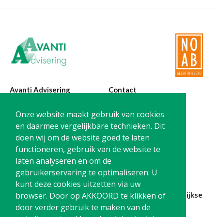
Avanti Advisering
Contact
Poelstraat 4
T:
0299-420870
Onze website maakt gebruik van cookies
1441 RR Purmerend
@:
info@avanti-
en daarmee vergelijkbare technieken. Dit
advisering.nl
doen wij om de website goed te laten
KvK: 77955722
functioneren, gebruik van de website te
BTW: NL861212733B01
laten analyseren en om de
gebruikerservaring te optimaliseren. U
kunt deze cookies uitzetten via uw
Blijf op de hoogte en
schrijf je in
voor onze
maandelijkse
browser. Door op AKKOORD te klikken of
nieuwsbrief
door verder gebruik te maken van de