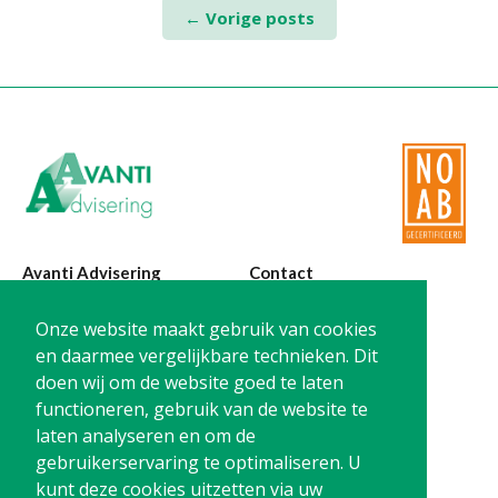
Posts
←
Vorige posts
navigation
Avanti Advisering
Contact
Poelstraat 4
T:
0299-420870
Onze website maakt gebruik van cookies
1441 RR Purmerend
@:
info@avanti-
en daarmee vergelijkbare technieken. Dit
advisering.nl
doen wij om de website goed te laten
KvK: 77955722
functioneren, gebruik van de website te
BTW: NL861212733B01
laten analyseren en om de
gebruikerservaring te optimaliseren. U
kunt deze cookies uitzetten via uw