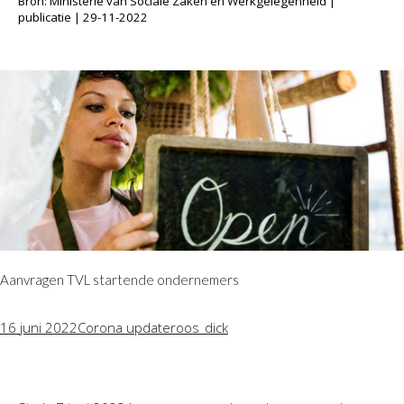
Bron: Ministerie van Sociale Zaken en Werkgelegenheid |
Twinfield – Boekhouden
publicatie | 29-11-2022
BaseCone – Facturen
Visionplanner – Rapportage
Klantenportaal – Online dossiers
Online Salaris – Salarissen
Nextens-Accorderen aangiften
Aanvragen TVL startende ondernemers
16 juni 2022
Corona update
roos_dick