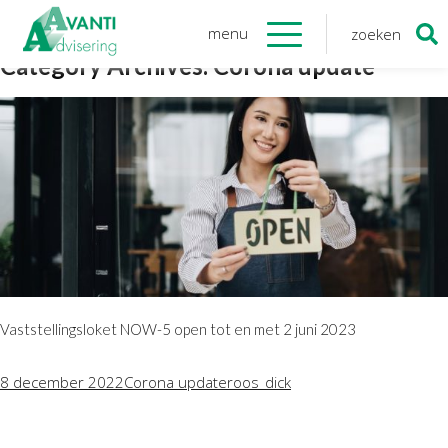
menu
zoeken
Zoeken
Category Archives: Corona update
naar:
Organisatie
Onze medewerkers
NOAB gecertificeerd
Algemene verordening
gegevensbescherming
Sponsoring
Vacatures
Onze
diensten
Vaststellingsloket NOW-5 open tot en met 2 juni 2023
Financiele Administratie
8 december 2022
Corona update
roos_dick
Startersbegeleiding
Tijdelijk financieel personeel