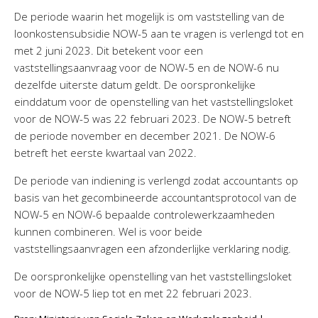
Personeel & Organisatie
De periode waarin het mogelijk is om vaststelling van de
Bedrijfseconomisch advies
loonkostensubsidie NOW-5 aan te vragen is verlengd tot en
met 2 juni 2023. Dit betekent voor een
Belastingadvies Purmerend
vaststellingsaanvraag voor de NOW-5 en de NOW-6 nu
Online boekhouden
dezelfde uiterste datum geldt. De oorspronkelijke
einddatum voor de openstelling van het vaststellingsloket
Nieuws
&
informatie
voor de NOW-5 was 22 februari 2023. De NOW-5 betreft
de periode november en december 2021. De NOW-6
Nieuwsbrief
betreft het eerste kwartaal van 2022.
Nieuwsoverzicht
De periode van indiening is verlengd zodat accountants op
Handige links
basis van het gecombineerde accountantsprotocol van de
Downloads
NOW-5 en NOW-6 bepaalde controlewerkzaamheden
kunnen combineren. Wel is voor beide
Contact
vaststellingsaanvragen een afzonderlijke verklaring nodig.
De oorspronkelijke openstelling van het vaststellingsloket
Avanti
Online
voor de NOW-5 liep tot en met 22 februari 2023.