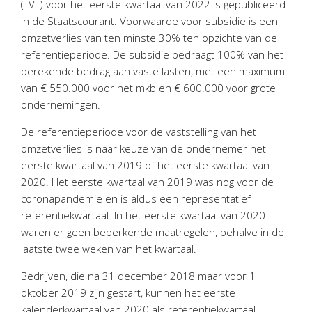
(TVL) voor het eerste kwartaal van 2022 is gepubliceerd
Personeel & Organisatie
in de Staatscourant. Voorwaarde voor subsidie is een
Bedrijfseconomisch advies
omzetverlies van ten minste 30% ten opzichte van de
Belastingadvies Purmerend
referentieperiode. De subsidie bedraagt 100% van het
berekende bedrag aan vaste lasten, met een maximum
Online boekhouden
van € 550.000 voor het mkb en € 600.000 voor grote
ondernemingen.
Nieuws
&
informatie
De referentieperiode voor de vaststelling van het
Nieuwsbrief
omzetverlies is naar keuze van de ondernemer het
Nieuwsoverzicht
eerste kwartaal van 2019 of het eerste kwartaal van
2020. Het eerste kwartaal van 2019 was nog voor de
Handige links
coronapandemie en is aldus een representatief
Downloads
referentiekwartaal. In het eerste kwartaal van 2020
waren er geen beperkende maatregelen, behalve in de
Contact
laatste twee weken van het kwartaal.
Bedrijven, die na 31 december 2018 maar voor 1
Avanti
Online
oktober 2019 zijn gestart, kunnen het eerste
kalenderkwartaal van 2020 als referentiekwartaal