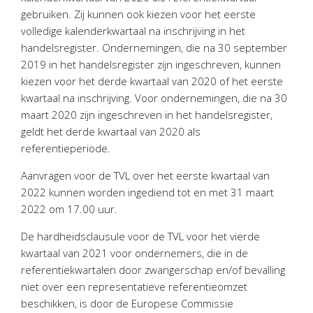
Twinfield – Boekhouden
gebruiken. Zij kunnen ook kiezen voor het eerste
BaseCone – Facturen
volledige kalenderkwartaal na inschrijving in het
handelsregister. Ondernemingen, die na 30 september
Visionplanner – Rapportage
2019 in het handelsregister zijn ingeschreven, kunnen
Klantenportaal – Online dossiers
kiezen voor het derde kwartaal van 2020 of het eerste
Online Salaris – Salarissen
kwartaal na inschrijving. Voor ondernemingen, die na 30
Nextens-Accorderen aangiften
maart 2020 zijn ingeschreven in het handelsregister,
geldt het derde kwartaal van 2020 als
referentieperiode.
Aanvragen voor de TVL over het eerste kwartaal van
2022 kunnen worden ingediend tot en met 31 maart
2022 om 17.00 uur.
De hardheidsclausule voor de TVL voor het vierde
kwartaal van 2021 voor ondernemers, die in de
referentiekwartalen door zwangerschap en/of bevalling
niet over een representatieve referentieomzet
beschikken, is door de Europese Commissie