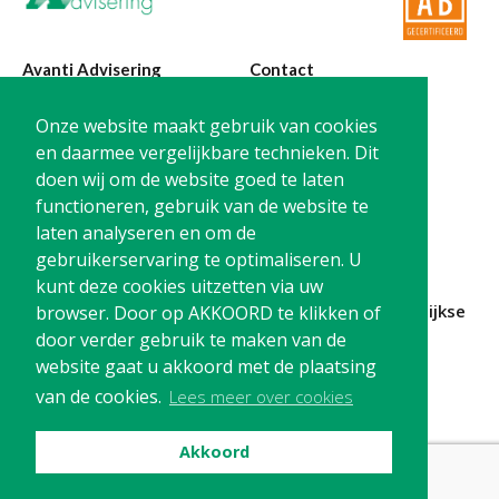
Avanti Advisering
Contact
Poelstraat 4
T:
0299-420870
Onze website maakt gebruik van cookies
1441 RR Purmerend
@:
info@avanti-
en daarmee vergelijkbare technieken. Dit
advisering.nl
doen wij om de website goed te laten
KvK: 77955722
functioneren, gebruik van de website te
BTW: NL861212733B01
laten analyseren en om de
gebruikerservaring te optimaliseren. U
kunt deze cookies uitzetten via uw
Blijf op de hoogte en
schrijf je in
voor onze
maandelijkse
browser. Door op AKKOORD te klikken of
nieuwsbrief
door verder gebruik te maken van de
website gaat u akkoord met de plaatsing
Schrijf me in!
van de cookies.
Lees meer over cookies
Akkoord
Privacy
Cookies
Disclaimer