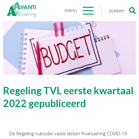
menu
zoeken
Zoeken
naar:
Organisatie
Onze medewerkers
NOAB gecertificeerd
Algemene verordening
gegevensbescherming
Sponsoring
Vacatures
Regeling TVL eerste kwartaal
Onze
diensten
2022 gepubliceerd
Financiele Administratie
Startersbegeleiding
De Regeling subsidie vaste lasten financiering COVID-19
Tijdelijk financieel personeel