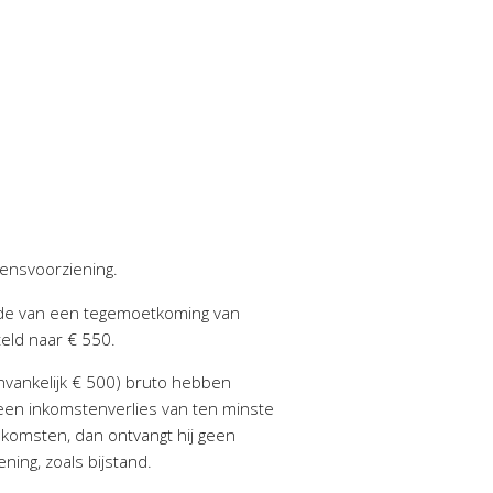
ensvoorziening.
nde van een tegemoetkoming van
eld naar € 550.
vankelijk € 500) bruto hebben
een inkomstenverlies van ten minste
nkomsten, dan ontvangt hij geen
ing, zoals bijstand.