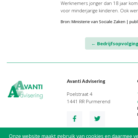
Werknemers jonger dan 18 jaar kome
voor minderjarige kinderen. Ook wer
Bron: Ministerie van Sociale Zaken | pu
Post
←
Bedrijfsopvolgin
navigation
Avanti Advisering
Poelstraat 4
1441 RR Purmerend
Onze website maakt gebruik van cookies en daarmee verg