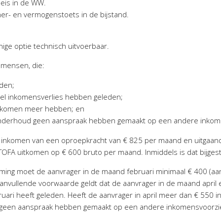
eis in de WW.
ner- en vermogenstoets in de bijstand.
nige optie technisch uitvoerbaar.
 mensen, die:
dden;
eel inkomensverlies hebben geleden;
 inkomen meer hebben; en
nderhoud geen aanspraak hebben gemaakt op een andere inkom
o inkomen van een oproepkracht van € 825 per maand en uitgaa
OFA uitkomen op € 600 bruto per maand. Inmiddels is dat bijgest
ing moet de aanvrager in de maand februari minimaal € 400 (aan
nvullende voorwaarde geldt dat de aanvrager in de maand april 
ari heeft geleden. Heeft de aanvrager in april meer dan € 550 i
geen aanspraak hebben gemaakt op een andere inkomensvoorzien