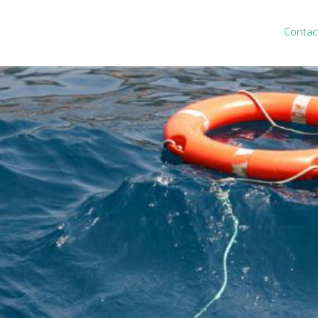
Contac
ten
Nieuws
&
informatie
inistratie
Nieuwsbrief
eiding
Nieuwsoverzicht
cieel personeel
Handige links
rganisatie
Downloads
misch advies
ies Purmerend
houden