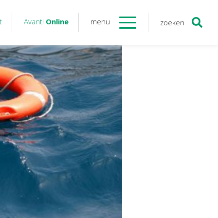
t
Avanti
Online
menu
zoeken
Contact
Avanti
Online
Twinfield – Boekhouden
BaseCone – Facturen
Visionplanner – Rapportage
Klantenportaal – Online dossiers
Online Salaris – Salarissen
Nextens-Accorderen aangiften