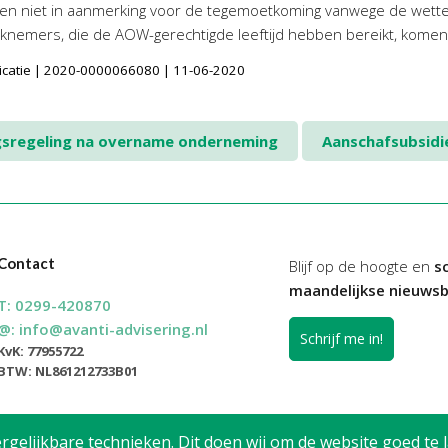
n niet in aanmerking voor de tegemoetkoming vanwege de wetteli
knemers, die de AOW-gerechtigde leeftijd hebben bereikt, komen
blicatie | 2020-0000066080 | 11-06-2020
gsregeling na overname onderneming
Aanschafsubsidi
Contact
Blijf op de hoogte en
sc
maandelijkse nieuwsb
T:
0299-420870
@:
info@avanti-advisering.nl
Schrijf me in!
KvK: 77955722
BTW: NL861212733B01
elijkbare technieken. Dit doen wij om de website goed te l