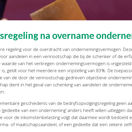
gsregeling na overname ondern
ere regeling voor de overdracht van ondernemingsvermogen. De
 voor aandelen in een vennootschap die bij de schenker of de erfl
e waarde van het verkregen ondernemingsvermogen is vrijgesteld 
is, geldt voor het meerdere een vrijstelling van 83%. De toepassi
de van de door de vennootschap gedreven objectieve ondernemin
ap dient in het geval van schenking van aandelen de ondernemin
en.
lementaire geschiedenis van de bedrijfsopvolgingsregeling geen 
‘gedeelte van een onderneming’ anders heeft willen uitleggen da
tie voor de inkomstenbelasting volgt dat daarmee wordt bedoeld 
irma- of maatschapsaandeel, of een gedeelte dat een zekere zelfst