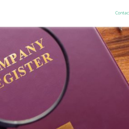
Contac
ten
Nieuws
&
informatie
inistratie
Nieuwsbrief
eiding
Nieuwsoverzicht
cieel personeel
Handige links
rganisatie
Downloads
misch advies
ies Purmerend
houden