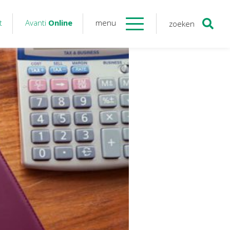
t
Avanti
Online
menu
zoeken
Contact
Avanti
Online
Twinfield – Boekhouden
BaseCone – Facturen
Visionplanner – Rapportage
Klantenportaal – Online dossiers
Online Salaris – Salarissen
Nextens-Accorderen aangiften