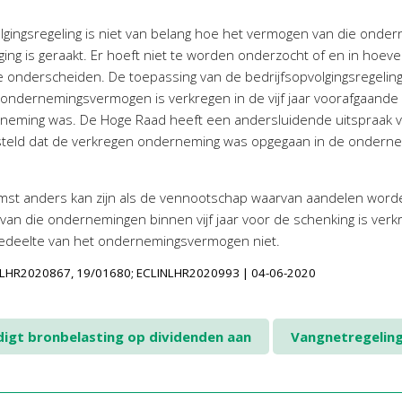
gingsregeling is niet van belang hoe het vermogen van die onderne
ijging is geraakt. Er hoeft niet te worden onderzocht of en in h
 onderscheiden. De toepassing van de bedrijfsopvolgingsregelin
ndernemingsvermogen is verkregen in de vijf jaar voorafgaande aa
erneming was. De Hoge Raad heeft een andersluidende uitspraak 
esteld dat de verkregen onderneming was opgegaan in de onderne
omst anders kan zijn als de vennootschap waarvan aandelen wor
an die ondernemingen binnen vijf jaar voor de schenking is verkr
 gedeelte van het ondernemingsvermogen niet.
LINLHR2020867, 19/01680; ECLINLHR2020993 | 04-06-2020
igt bronbelasting op dividenden aan
Vangnetregelin