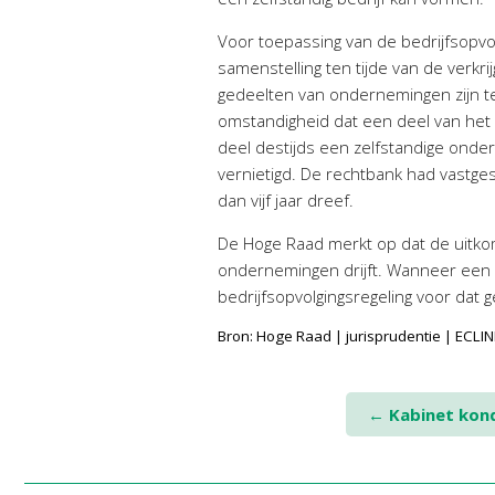
Voor toepassing van de bedrijfsopvol
samenstelling ten tijde van de verkr
gedeelten van ondernemingen zijn te
omstandigheid dat een deel van het o
deel destijds een zelfstandige ond
vernietigd. De rechtbank had vastg
dan vijf jaar dreef.
De Hoge Raad merkt op dat de uitk
ondernemingen drijft. Wanneer een v
bedrijfsopvolgingsregeling voor dat
Bron: Hoge Raad | jurisprudentie | EC
Post
←
Kabinet kond
navigation