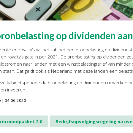
bronbelasting op dividenden aan
 rente en royalty’s wil het kabinet een bronbelasting op dividend
 en royalty’s gaat in per 2021. De bronbelasting op dividenden z
eldstromen naar landen met een winstbelastingtarief van minder
en staan. Dat geldt ook als Nederland met deze landen een belasti
deze kabinetsperiode de bronbelasting op dividenden uitwerken om
nen invoeren.
ie | 04-06-2020
 in noodpakket 2.0
Bedrijfsopvolgingsregeling na o