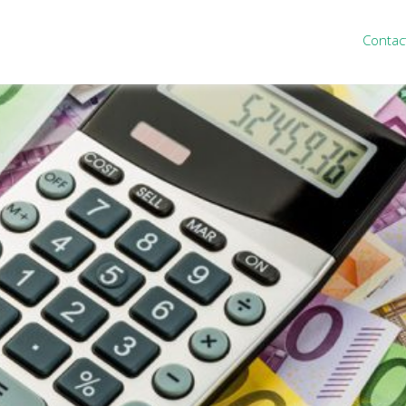
Contac
ten
Nieuws
&
informatie
inistratie
Nieuwsbrief
eiding
Nieuwsoverzicht
cieel personeel
Handige links
rganisatie
Downloads
misch advies
ies Purmerend
houden