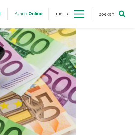
t
Avanti
Online
menu
zoeken
Contact
Avanti
Online
Twinfield – Boekhouden
BaseCone – Facturen
Visionplanner – Rapportage
Klantenportaal – Online dossiers
Online Salaris – Salarissen
Nextens-Accorderen aangiften