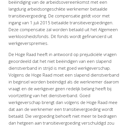
beëindiging van de arbeidsovereenkomst met een
Twinfield – Boekhouden
langdurig arbeidsongeschikte werknemer betaalde
BaseCone – Facturen
transitievergoeding. De compensatie geldt voor met
Visionplanner – Rapportage
ingang van 1 juli 2015 betaalde transitievergoedingen.
Klantenportaal – Online dossiers
Deze compensatie zal worden betaald uit het Algemeen
werkloosheidsfonds. Dit fonds wordt gefinancierd uit
Online Salaris – Salarissen
werkgeverspremies.
Nextens-Accorderen aangiften
De Hoge Raad heeft in antwoord op prejudiciële vragen
geoordeeld dat het niet beëindigen van een slapend
dienstverband in strijd is met goed werkgeverschap.
Volgens de Hoge Raad moet een slapend dienstverband
in beginsel worden beëindigd als de werknemer daarom
vraagt en de werkgever geen redelijk belang heeft bij
voortzetting van het dienstverband. Goed
werkgeverschap brengt dan volgens de Hoge Raad mee
dat aan de werknemer een transitievergoeding wordt
betaald. Die vergoeding behoeft niet meer te bedragen
dan hetgeen aan transitievergoeding verschuldigd zou