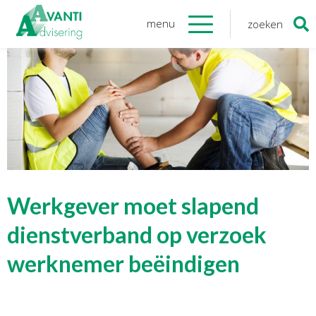
menu
zoeken
Zoeken
naar:
Organisatie
Onze medewerkers
NOAB gecertificeerd
Algemene verordening
gegevensbescherming
Sponsoring
Vacatures
Werkgever moet slapend
Onze
diensten
dienstverband op verzoek
werknemer beëindigen
Financiele Administratie
Startersbegeleiding
Tijdelijk financieel personeel