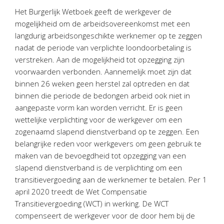
Personeel & Organisatie
Het Burgerlijk Wetboek geeft de werkgever de
Bedrijfseconomisch advies
mogelijkheid om de arbeidsovereenkomst met een
langdurig arbeidsongeschikte werknemer op te zeggen
Belastingadvies Purmerend
nadat de periode van verplichte loondoorbetaling is
Online boekhouden
verstreken. Aan de mogelijkheid tot opzegging zijn
voorwaarden verbonden. Aannemelijk moet zijn dat
Nieuws
&
informatie
binnen 26 weken geen herstel zal optreden en dat
binnen die periode de bedongen arbeid ook niet in
Nieuwsbrief
aangepaste vorm kan worden verricht. Er is geen
Nieuwsoverzicht
wettelijke verplichting voor de werkgever om een
Handige links
zogenaamd slapend dienstverband op te zeggen. Een
belangrijke reden voor werkgevers om geen gebruik te
Downloads
maken van de bevoegdheid tot opzegging van een
slapend dienstverband is de verplichting om een
Contact
transitievergoeding aan de werknemer te betalen. Per 1
april 2020 treedt de Wet Compensatie
Transitievergoeding (WCT) in werking. De WCT
Avanti
Online
compenseert de werkgever voor de door hem bij de