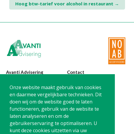
Hoog btw-tarief voor alcohol in restaurant
→
navigation
Avanti Advisering
Contact
Poelstraat 4
T:
0299-420870
Onze website maakt gebruik van cookies
1441 RR Purmerend
@:
info@avanti-
en daarmee vergelijkbare technieken. Dit
advisering.nl
doen wij om de website goed te laten
KvK: 77955722
functioneren, gebruik van de website te
BTW: NL861212733B01
laten analyseren en om de
gebruikerservaring te optimaliseren. U
kunt deze cookies uitzetten via uw