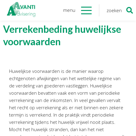
menu
zoeken
Zoeken
naar:
Organisatie
Verrekenbeding huwelijkse
voorwaarden
Onze medewerkers
NOAB gecertificeerd
Algemene verordening
gegevensbescherming
Huwelijkse voorwaarden is de manier waarop
Sponsoring
echtgenoten afwijkingen van het wettelijke regime van
Vacatures
de verdeling van goederen vastleggen. Huwelijkse
voorwaarden bevatten vaak een vorm van periodieke
Onze
diensten
verrekening van de inkomsten. In veel gevallen vervalt
het recht op verrekening als er niet binnen een zekere
Financiele Administratie
termijn is verrekend. In de praktijk vindt periodieke
Startersbegeleiding
verrekening tijdens het huwelijk vrijwel nooit plaats.
Mocht het huwelijk stranden, dan kan het niet
Tijdelijk financieel personeel