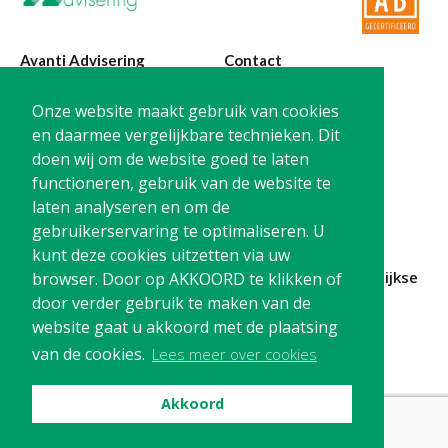
Twinfield – Boekhouden
BaseCone – Facturen
Avanti Advisering
Contact
Visionplanner – Rapportage
Klantenportaal – Online dossiers
Poelstraat 4
T:
0299-420870
Onze website maakt gebruik van cookies
1441 RR Purmerend
@:
info@avanti-
Online Salaris – Salarissen
en daarmee vergelijkbare technieken. Dit
advisering.nl
doen wij om de website goed te laten
Nextens-Accorderen aangiften
KvK: 77955722
functioneren, gebruik van de website te
BTW: NL861212733B01
laten analyseren en om de
gebruikerservaring te optimaliseren. U
kunt deze cookies uitzetten via uw
Blijf op de hoogte en
schrijf je in
voor onze
maandelijkse
browser. Door op AKKOORD te klikken of
nieuwsbrief
door verder gebruik te maken van de
website gaat u akkoord met de plaatsing
Schrijf me in!
van de cookies.
Lees meer over cookies
Akkoord
Privacy
Cookies
Disclaimer