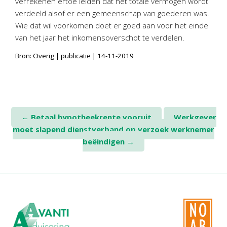
verrekenen ertoe leiden dat het totale vermogen wordt
Personeel & Organisatie
verdeeld alsof er een gemeenschap van goederen was.
Bedrijfseconomisch advies
Wie dat wil voorkomen doet er goed aan voor het einde
Belastingadvies Purmerend
van het jaar het inkomensoverschot te verdelen.
Online boekhouden
Bron: Overig | publicatie | 14-11-2019
Nieuws
&
informatie
Nieuwsbrief
Post
←
Betaal hypotheekrente vooruit
Werkgever
Nieuwsoverzicht
moet slapend dienstverband op verzoek werknemer
navigation
Handige links
beëindigen
→
Downloads
Contact
Avanti
Online