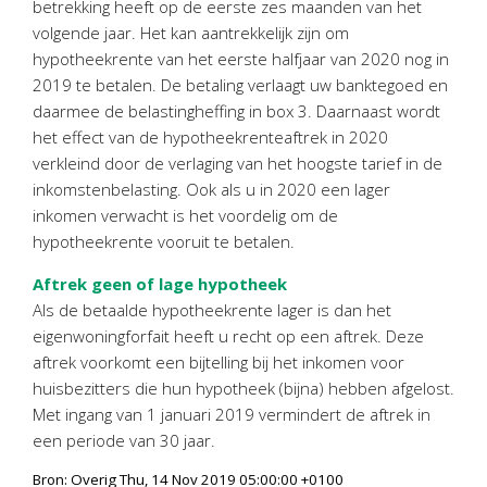
betrekking heeft op de eerste zes maanden van het
Personeel & Organisatie
volgende jaar. Het kan aantrekkelijk zijn om
Bedrijfseconomisch advies
hypotheekrente van het eerste halfjaar van 2020 nog in
Belastingadvies Purmerend
2019 te betalen. De betaling verlaagt uw banktegoed en
daarmee de belastingheffing in box 3. Daarnaast wordt
Online boekhouden
het effect van de hypotheekrenteaftrek in 2020
verkleind door de verlaging van het hoogste tarief in de
Nieuws
&
informatie
inkomstenbelasting. Ook als u in 2020 een lager
inkomen verwacht is het voordelig om de
Nieuwsbrief
hypotheekrente vooruit te betalen.
Nieuwsoverzicht
Aftrek geen of lage hypotheek
Handige links
Als de betaalde hypotheekrente lager is dan het
Downloads
eigenwoningforfait heeft u recht op een aftrek. Deze
aftrek voorkomt een bijtelling bij het inkomen voor
Contact
huisbezitters die hun hypotheek (bijna) hebben afgelost.
Met ingang van 1 januari 2019 vermindert de aftrek in
een periode van 30 jaar.
Avanti
Online
Bron: Overig Thu, 14 Nov 2019 05:00:00 +0100