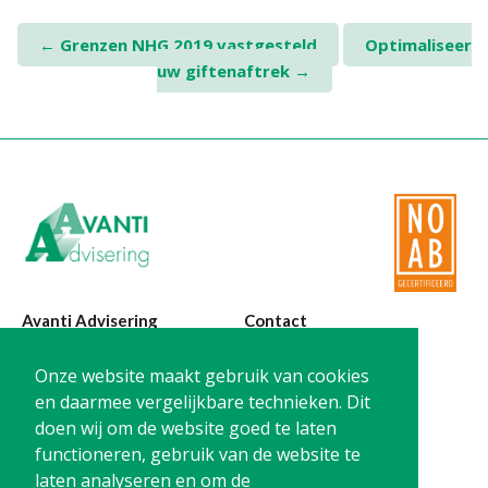
Post
←
Grenzen NHG 2019 vastgesteld
Optimaliseer
uw giftenaftrek
→
navigation
Avanti Advisering
Contact
Poelstraat 4
T:
0299-420870
Onze website maakt gebruik van cookies
1441 RR Purmerend
@:
info@avanti-
en daarmee vergelijkbare technieken. Dit
advisering.nl
doen wij om de website goed te laten
KvK: 77955722
functioneren, gebruik van de website te
BTW: NL861212733B01
laten analyseren en om de