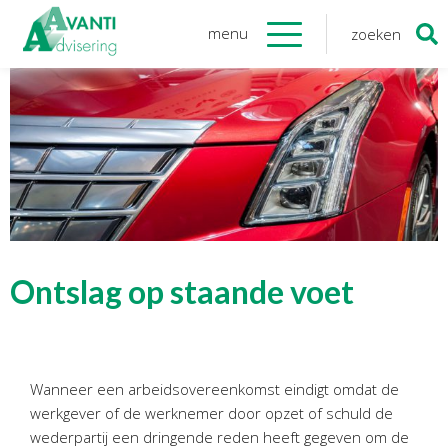
menu
zoeken
Zoeken
naar:
Organisatie
Onze medewerkers
NOAB gecertificeerd
Algemene verordening
gegevensbescherming
Sponsoring
Vacatures
Ontslag op staande voet
Onze
diensten
Financiele Administratie
Wanneer een arbeidsovereenkomst eindigt omdat de
Startersbegeleiding
werkgever of de werknemer door opzet of schuld de
Tijdelijk financieel personeel
wederpartij een dringende reden heeft gegeven om de