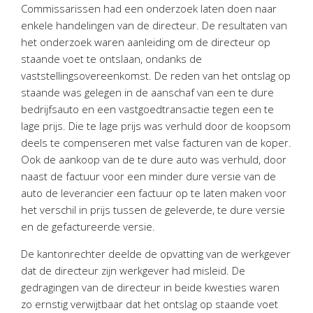
Twinfield – Boekhouden
Commissarissen had een onderzoek laten doen naar
enkele handelingen van de directeur. De resultaten van
BaseCone – Facturen
het onderzoek waren aanleiding om de directeur op
Visionplanner – Rapportage
staande voet te ontslaan, ondanks de
Klantenportaal – Online dossiers
vaststellingsovereenkomst. De reden van het ontslag op
Online Salaris – Salarissen
staande was gelegen in de aanschaf van een te dure
bedrijfsauto en een vastgoedtransactie tegen een te
Nextens-Accorderen aangiften
lage prijs. Die te lage prijs was verhuld door de koopsom
deels te compenseren met valse facturen van de koper.
Ook de aankoop van de te dure auto was verhuld, door
naast de factuur voor een minder dure versie van de
auto de leverancier een factuur op te laten maken voor
het verschil in prijs tussen de geleverde, te dure versie
en de gefactureerde versie.
De kantonrechter deelde de opvatting van de werkgever
dat de directeur zijn werkgever had misleid. De
gedragingen van de directeur in beide kwesties waren
zo ernstig verwijtbaar dat het ontslag op staande voet