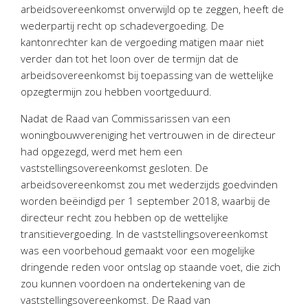
Personeel & Organisatie
arbeidsovereenkomst onverwijld op te zeggen, heeft de
wederpartij recht op schadevergoeding. De
Bedrijfseconomisch advies
kantonrechter kan de vergoeding matigen maar niet
Belastingadvies Purmerend
verder dan tot het loon over de termijn dat de
Online boekhouden
arbeidsovereenkomst bij toepassing van de wettelijke
opzegtermijn zou hebben voortgeduurd.
Nieuws
&
informatie
Nadat de Raad van Commissarissen van een
woningbouwvereniging het vertrouwen in de directeur
Nieuwsbrief
had opgezegd, werd met hem een
Nieuwsoverzicht
vaststellingsovereenkomst gesloten. De
Handige links
arbeidsovereenkomst zou met wederzijds goedvinden
Downloads
worden beëindigd per 1 september 2018, waarbij de
directeur recht zou hebben op de wettelijke
Contact
transitievergoeding. In de vaststellingsovereenkomst
was een voorbehoud gemaakt voor een mogelijke
dringende reden voor ontslag op staande voet, die zich
Avanti
Online
zou kunnen voordoen na ondertekening van de
vaststellingsovereenkomst. De Raad van