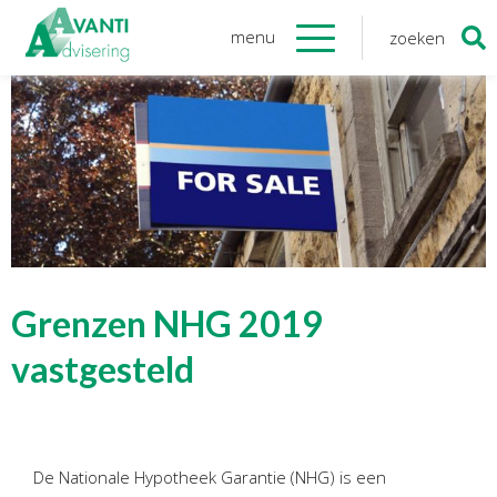
menu
zoeken
Zoeken
naar:
Organisatie
Onze medewerkers
NOAB gecertificeerd
Algemene verordening
gegevensbescherming
Sponsoring
Vacatures
Grenzen NHG 2019
Onze
diensten
vastgesteld
Financiele Administratie
Startersbegeleiding
De Nationale Hypotheek Garantie (NHG) is een
Tijdelijk financieel personeel