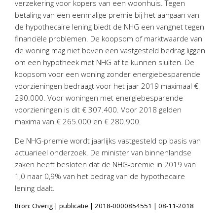
verzekering voor kopers van een woonhuis. Tegen
Personeel & Organisatie
betaling van een eenmalige premie bij het aangaan van
Bedrijfseconomisch advies
de hypothecaire lening biedt de NHG een vangnet tegen
Belastingadvies Purmerend
financiële problemen. De koopsom of marktwaarde van
de woning mag niet boven een vastgesteld bedrag liggen
Online boekhouden
om een hypotheek met NHG af te kunnen sluiten. De
koopsom voor een woning zonder energiebesparende
Nieuws
&
informatie
voorzieningen bedraagt voor het jaar 2019 maximaal €
290.000. Voor woningen met energiebesparende
Nieuwsbrief
voorzieningen is dit € 307.400. Voor 2018 gelden
Nieuwsoverzicht
maxima van € 265.000 en € 280.900.
Handige links
De NHG-premie wordt jaarlijks vastgesteld op basis van
Downloads
actuarieel onderzoek. De minister van binnenlandse
zaken heeft besloten dat de NHG-premie in 2019 van
Contact
1,0 naar 0,9% van het bedrag van de hypothecaire
lening daalt.
Avanti
Online
Bron: Overig | publicatie | 2018-0000854551 | 08-11-2018