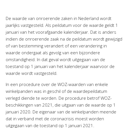
Personeel & Organisatie
Bedrijfseconomisch advies
De waarde van onroerende zaken in Nederland wordt
Belastingadvies Purmerend
jaarlijks vastgesteld. Als peildatum voor de waarde geldt 1
Online boekhouden
januari van het voorafgaande kalenderjaar. Dat is anders
indien de onroerende zaak na de peildatum wordt gewijzigd
Nieuws
&
informatie
of van bestemming verandert of een verandering in
waarde ondergaat als gevolg van een bijzondere
Nieuwsbrief
omstandigheid. In dat geval wordt uitgegaan van de
Nieuwsoverzicht
toestand op 1 januari van het kalenderjaar waarvoor de
waarde wordt vastgesteld.
Handige links
Downloads
In een procedure over de WOZ-waarden van enkele
winkelpanden was in geschil of de waardepeildatum
Contact
verlegd diende te worden. De procedure betrof WOZ-
beschikkingen van 2021, die uitgaan van de waarde op 1
januari 2020. De eigenaar van de winkelpanden meende
Avanti
Online
dat in verband met de coronacrisis moest worden
uitgegaan van de toestand op 1 januari 2021.