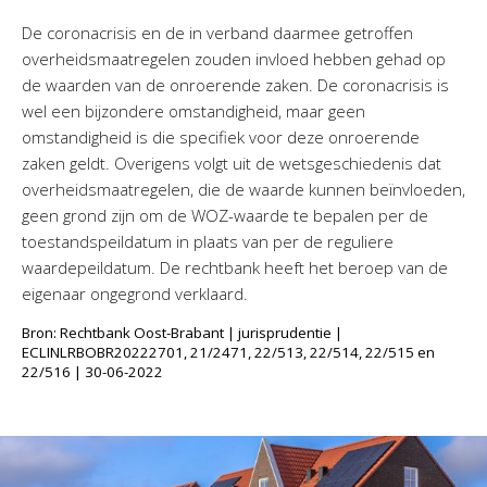
Twinfield – Boekhouden
De coronacrisis en de in verband daarmee getroffen
BaseCone – Facturen
overheidsmaatregelen zouden invloed hebben gehad op
Visionplanner – Rapportage
de waarden van de onroerende zaken. De coronacrisis is
Klantenportaal – Online dossiers
wel een bijzondere omstandigheid, maar geen
omstandigheid is die specifiek voor deze onroerende
Online Salaris – Salarissen
zaken geldt. Overigens volgt uit de wetsgeschiedenis dat
Nextens-Accorderen aangiften
overheidsmaatregelen, die de waarde kunnen beïnvloeden,
geen grond zijn om de WOZ-waarde te bepalen per de
toestandspeildatum in plaats van per de reguliere
waardepeildatum. De rechtbank heeft het beroep van de
eigenaar ongegrond verklaard.
Bron: Rechtbank Oost-Brabant | jurisprudentie |
ECLINLRBOBR20222701, 21/2471, 22/513, 22/514, 22/515 en
22/516 | 30-06-2022