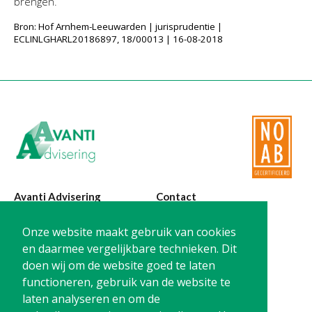
brengen.
Bron: Hof Arnhem-Leeuwarden | jurisprudentie |
ECLINLGHARL20186897, 18/00013 | 16-08-2018
Avanti Advisering
Contact
Poelstraat 4
T:
0299-420870
Onze website maakt gebruik van cookies
1441 RR Purmerend
@:
info@avanti-
en daarmee vergelijkbare technieken. Dit
advisering.nl
doen wij om de website goed te laten
KvK: 77955722
functioneren, gebruik van de website te
BTW: NL861212733B01
laten analyseren en om de