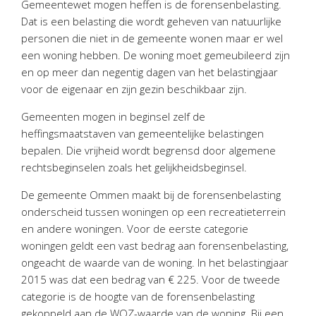
Gemeentewet mogen heffen is de forensenbelasting.
Personeel & Organisatie
Dat is een belasting die wordt geheven van natuurlijke
Bedrijfseconomisch advies
personen die niet in de gemeente wonen maar er wel
Belastingadvies Purmerend
een woning hebben. De woning moet gemeubileerd zijn
en op meer dan negentig dagen van het belastingjaar
Online boekhouden
voor de eigenaar en zijn gezin beschikbaar zijn.
Nieuws
&
informatie
Gemeenten mogen in beginsel zelf de
heffingsmaatstaven van gemeentelijke belastingen
Nieuwsbrief
bepalen. Die vrijheid wordt begrensd door algemene
Nieuwsoverzicht
rechtsbeginselen zoals het gelijkheidsbeginsel.
Handige links
De gemeente Ommen maakt bij de forensenbelasting
Downloads
onderscheid tussen woningen op een recreatieterrein
en andere woningen. Voor de eerste categorie
Contact
woningen geldt een vast bedrag aan forensenbelasting,
ongeacht de waarde van de woning. In het belastingjaar
2015 was dat een bedrag van € 225. Voor de tweede
Avanti
Online
categorie is de hoogte van de forensenbelasting
gekoppeld aan de WOZ-waarde van de woning. Bij een