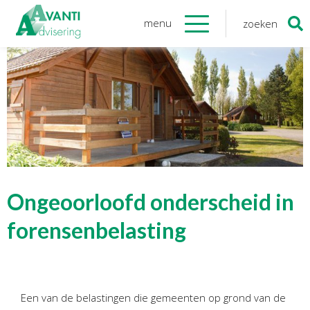
menu
zoeken
Zoeken
naar:
Organisatie
Onze medewerkers
NOAB gecertificeerd
Algemene verordening
gegevensbescherming
Sponsoring
Vacatures
Ongeoorloofd onderscheid in
Onze
diensten
forensenbelasting
Financiele Administratie
Startersbegeleiding
Een van de belastingen die gemeenten op grond van de
Tijdelijk financieel personeel