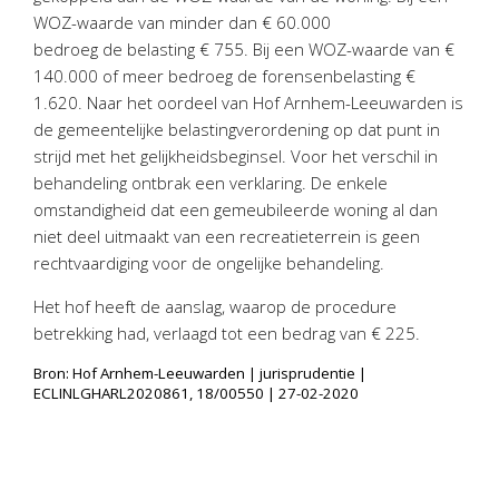
Twinfield – Boekhouden
WOZ-waarde van minder dan € 60.000
BaseCone – Facturen
bedroeg de belasting € 755. Bij een WOZ-waarde van €
140.000 of meer bedroeg de forensenbelasting €
Visionplanner – Rapportage
1.620. Naar het oordeel van Hof Arnhem-Leeuwarden is
Klantenportaal – Online dossiers
de gemeentelijke belastingverordening op dat punt in
Online Salaris – Salarissen
strijd met het gelijkheidsbeginsel. Voor het verschil in
Nextens-Accorderen aangiften
behandeling ontbrak een verklaring. De enkele
omstandigheid dat een gemeubileerde woning al dan
niet deel uitmaakt van een recreatieterrein is geen
rechtvaardiging voor de ongelijke behandeling.
Het hof heeft de aanslag, waarop de procedure
betrekking had, verlaagd tot een bedrag van € 225.
Bron: Hof Arnhem-Leeuwarden | jurisprudentie |
ECLINLGHARL2020861, 18/00550 | 27-02-2020