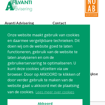
Avanti Advisering
Contact
Poelstraat 4
T:
0299-420870
Onze website maakt gebruik van cookies
1441 RR Purmerend
@:
info@avanti-
en daarmee vergelijkbare technieken. Dit
advisering.nl
doen wij om de website goed te laten
KvK: 77955722
functioneren, gebruik van de website te
BTW: NL861212733B01
laten analyseren en om de
gebruikerservaring te optimaliseren. U
kunt deze cookies uitzetten via uw
Blijf op de hoogte en
schrijf je in
voor onze
maandelijkse
browser. Door op AKKOORD te klikken of
nieuwsbrief
door verder gebruik te maken van de
website gaat u akkoord met de plaatsing
Schrijf me in!
van de cookies.
Lees meer over cookies
Akkoord