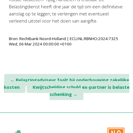
Belastingdienst heeft drie jaar de tijd om een definitieve
aanslag op te leggen, te verlengen met eventueel
verleend uitstel voor het doen van aangifte.
Bron: Rechtbank Noord-Holland | ECLI:NL:RBNHO:2024:7325
Wed, 06 Mar 2024 00:00:00 +0100
Post
←
Belastingadviseur faalt bij onderbouwing zakelijke
kosten
Kwijtschelding schuld ex-partner is belaste
navigation
schenking
→