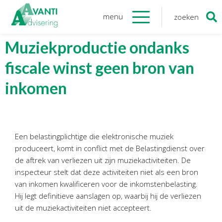
menu
zoeken
Zoeken
naar:
Organisatie
Muziekproductie ondanks
fiscale winst geen bron van
Onze medewerkers
NOAB gecertificeerd
inkomen
Algemene verordening
gegevensbescherming
Sponsoring
Vacatures
Een belastingplichtige die elektronische muziek
produceert, komt in conflict met de Belastingdienst over
Onze
diensten
de aftrek van verliezen uit zijn muziekactiviteiten. De
inspecteur stelt dat deze activiteiten niet als een bron
Financiele Administratie
van inkomen kwalificeren voor de inkomstenbelasting.
Hij legt definitieve aanslagen op, waarbij hij de verliezen
Startersbegeleiding
uit de muziekactiviteiten niet accepteert.
Tijdelijk financieel personeel