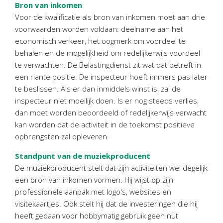
Bron van inkomen
Personeel & Organisatie
Voor de kwalificatie als bron van inkomen moet aan drie
Bedrijfseconomisch advies
voorwaarden worden voldaan: deelname aan het
Belastingadvies Purmerend
economisch verkeer, het oogmerk om voordeel te
Online boekhouden
behalen en de mogelijkheid om redelijkerwijs voordeel
te verwachten. De Belastingdienst zit wat dat betreft in
Nieuws
&
informatie
een riante positie. De inspecteur hoeft immers pas later
te beslissen. Als er dan inmiddels winst is, zal de
Nieuwsbrief
inspecteur niet moeilijk doen. Is er nog steeds verlies,
dan moet worden beoordeeld of redelijkerwijs verwacht
Nieuwsoverzicht
kan worden dat de activiteit in de toekomst positieve
Handige links
opbrengsten zal opleveren.
Downloads
Standpunt van de muziekproducent
De muziekproducent stelt dat zijn activiteiten wel degelijk
Contact
een bron van inkomen vormen. Hij wijst op zijn
professionele aanpak met logo's, websites en
Avanti
Online
visitekaartjes. Ook stelt hij dat de investeringen die hij
heeft gedaan voor hobbymatig gebruik geen nut