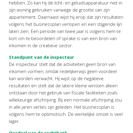
hebben. Zo kan hij de licht- en geluidsapparatuur niet in
Twinfield – Boekhouden
zijn woning gebruiken vanwege de grootte van zijn
BaseCone – Facturen
appartement. Daarnaast wijst hij erop dat zijn resultaten
Visionplanner – Rapportage
volgens het businessplan verlopen en een stijgende lijn
Klantenportaal – Online dossiers
laten zien. Een periode van twee jaar is volgens hem te
kort om te beoordelen of sprake is van een bron van
Online Salaris – Salarissen
inkomen in de creatieve sector.
Nextens-Accorderen aangiften
Standpunt van de inspecteur
De inspecteur stelt dat de activiteiten geen bron van
inkomen vormen, omdat redelijkerwijs geen voordeel
kan worden verwacht. Hij wijst op de negatieve
resultaten en stelt dat de latere kleine winsten alleen
ontstaan door het gebruik van fiscale faciliteiten zoals
willekeurige afschrijving. Bij een normale afschrijving zou
in alle jaren verlies zijn geleden. Het businessplan is
volgens hem te optimistisch. De werkelijke omzet is veel
lager.
Oordeel van de rechtbank