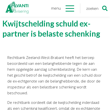
menu
zoeken
Zoeken
naar:
Organisatie
Kwijtschelding schuld ex-
partner is belaste schenking
Onze medewerkers
NOAB gecertificeerd
Algemene verordening
gegevensbescherming
Rechtbank Zeeland-West-Brabant heeft het beroep
Sponsoring
beoordeeld van een belanghebbende tegen de aan
Vacatures
hem opgelegde aanslag schenkbelasting. De kern van
het geschil betrof de kwijtschelding van een schuld door
Onze
diensten
de ex-echtgenote van de belanghebbende, die door de
inspecteur als een belastbare schenking wordt
Financiele Administratie
beschouwd.
Startersbegeleiding
De rechtbank oordeelt dat de kwijtschelding inderdaad
Tijdelijk financieel personeel
als een schenking kwalificeert, omdat de ex-echtgenote