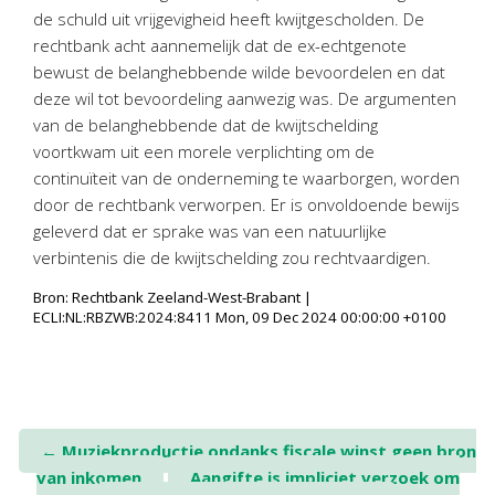
Personeel & Organisatie
de schuld uit vrijgevigheid heeft kwijtgescholden. De
rechtbank acht aannemelijk dat de ex-echtgenote
Bedrijfseconomisch advies
bewust de belanghebbende wilde bevoordelen en dat
Belastingadvies Purmerend
deze wil tot bevoordeling aanwezig was. De argumenten
Online boekhouden
van de belanghebbende dat de kwijtschelding
voortkwam uit een morele verplichting om de
Nieuws
&
informatie
continuïteit van de onderneming te waarborgen, worden
door de rechtbank verworpen. Er is onvoldoende bewijs
Nieuwsbrief
geleverd dat er sprake was van een natuurlijke
Nieuwsoverzicht
verbintenis die de kwijtschelding zou rechtvaardigen.
Handige links
Bron: Rechtbank Zeeland-West-Brabant |
ECLI:NL:RBZWB:2024:8411 Mon, 09 Dec 2024 00:00:00 +0100
Downloads
Contact
Post
←
Muziekproductie ondanks fiscale winst geen bron
Avanti
Online
van inkomen
Aangifte is impliciet verzoek om
navigation