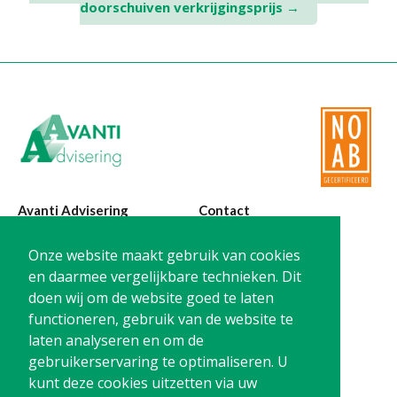
doorschuiven verkrijgingsprijs
→
Twinfield – Boekhouden
BaseCone – Facturen
Visionplanner – Rapportage
Klantenportaal – Online dossiers
Online Salaris – Salarissen
Nextens-Accorderen aangiften
Avanti Advisering
Contact
Poelstraat 4
T:
0299-420870
Onze website maakt gebruik van cookies
1441 RR Purmerend
@:
info@avanti-
en daarmee vergelijkbare technieken. Dit
advisering.nl
doen wij om de website goed te laten
KvK: 77955722
functioneren, gebruik van de website te
BTW: NL861212733B01
laten analyseren en om de
gebruikerservaring te optimaliseren. U
kunt deze cookies uitzetten via uw