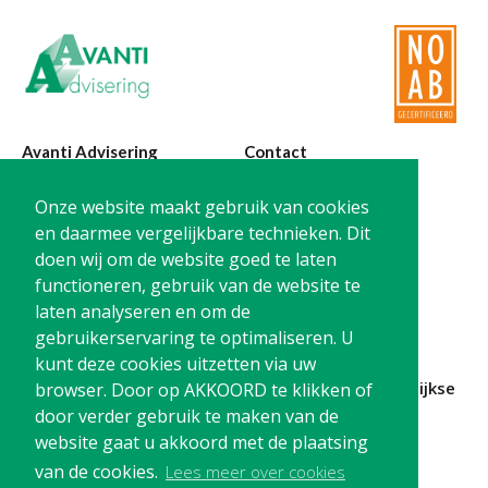
Avanti Advisering
Contact
Poelstraat 4
T:
0299-420870
Onze website maakt gebruik van cookies
1441 RR Purmerend
@:
info@avanti-
en daarmee vergelijkbare technieken. Dit
advisering.nl
doen wij om de website goed te laten
KvK: 77955722
functioneren, gebruik van de website te
BTW: NL861212733B01
laten analyseren en om de
gebruikerservaring te optimaliseren. U
kunt deze cookies uitzetten via uw
Blijf op de hoogte en
schrijf je in
voor onze
maandelijkse
browser. Door op AKKOORD te klikken of
nieuwsbrief
door verder gebruik te maken van de
website gaat u akkoord met de plaatsing
Schrijf me in!
van de cookies.
Lees meer over cookies