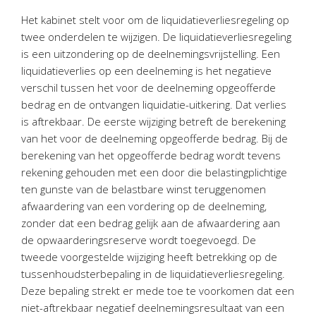
Twinfield – Boekhouden
Het kabinet stelt voor om de liquidatieverliesregeling op
BaseCone – Facturen
twee onderdelen te wijzigen. De liquidatieverliesregeling
Visionplanner – Rapportage
is een uitzondering op de deelnemingsvrijstelling. Een
liquidatieverlies op een deelneming is het negatieve
Klantenportaal – Online dossiers
verschil tussen het voor de deelneming opgeofferde
Online Salaris – Salarissen
bedrag en de ontvangen liquidatie-uitkering. Dat verlies
Nextens-Accorderen aangiften
is aftrekbaar. De eerste wijziging betreft de berekening
van het voor de deelneming opgeofferde bedrag. Bij de
berekening van het opgeofferde bedrag wordt tevens
rekening gehouden met een door die belastingplichtige
ten gunste van de belastbare winst teruggenomen
afwaardering van een vordering op de deelneming,
zonder dat een bedrag gelijk aan de afwaardering aan
de opwaarderingsreserve wordt toegevoegd. De
tweede voorgestelde wijziging heeft betrekking op de
tussenhoudsterbepaling in de liquidatieverliesregeling.
Deze bepaling strekt er mede toe te voorkomen dat een
niet-aftrekbaar negatief deelnemingsresultaat van een