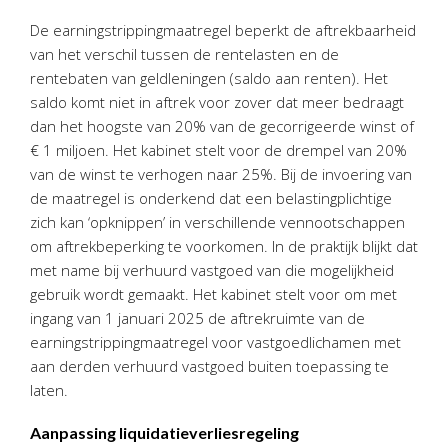
Personeel & Organisatie
De earningstrippingmaatregel beperkt de aftrekbaarheid
Bedrijfseconomisch advies
van het verschil tussen de rentelasten en de
Belastingadvies Purmerend
rentebaten van geldleningen (saldo aan renten). Het
saldo komt niet in aftrek voor zover dat meer bedraagt
Online boekhouden
dan het hoogste van 20% van de gecorrigeerde winst of
€ 1 miljoen. Het kabinet stelt voor de drempel van 20%
Nieuws
&
informatie
van de winst te verhogen naar 25%. Bij de invoering van
de maatregel is onderkend dat een belastingplichtige
Nieuwsbrief
zich kan ‘opknippen’ in verschillende vennootschappen
Nieuwsoverzicht
om aftrekbeperking te voorkomen. In de praktijk blijkt dat
Handige links
met name bij verhuurd vastgoed van die mogelijkheid
Downloads
gebruik wordt gemaakt. Het kabinet stelt voor om met
ingang van 1 januari 2025 de aftrekruimte van de
Contact
earningstrippingmaatregel voor vastgoedlichamen met
aan derden verhuurd vastgoed buiten toepassing te
laten.
Avanti
Online
Aanpassing liquidatieverliesregeling