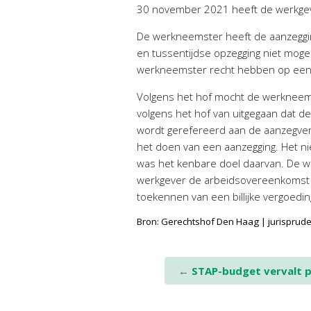
30 november 2021 heeft de werkgev
De werkneemster heeft de aanzeggin
en tussentijdse opzegging niet moge
werkneemster recht hebben op een bi
Volgens het hof mocht de werkneems
volgens het hof van uitgegaan dat d
wordt gerefereerd aan de aanzegverp
het doen van een aanzegging. Het ni
was het kenbare doel daarvan. De w
werkgever de arbeidsovereenkomst tu
toekennen van een billijke vergoedin
Bron: Gerechtshof Den Haag | jurispru
Post
←
STAP-budget vervalt pe
navigation