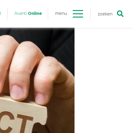
t
Avanti
Online
menu
zoeken
Contact
Avanti
Online
Twinfield – Boekhouden
BaseCone – Facturen
Visionplanner – Rapportage
Klantenportaal – Online dossiers
Online Salaris – Salarissen
Nextens-Accorderen aangiften