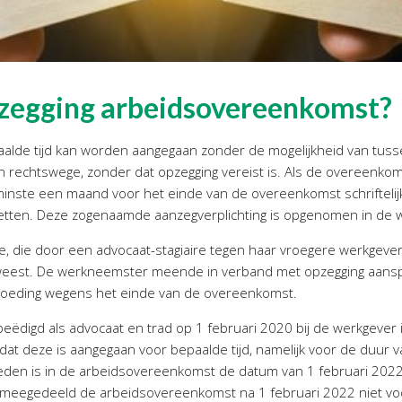
zegging arbeidsovereenkomst?
lde tijd kan worden aangegaan zonder de mogelijkheid van tusse
an rechtswege, zonder dat opzegging vereist is. Als de overeenko
inste een maand voor het einde van de overeenkomst schriftelijk 
 zetten. Deze zogenaamde aanzegverplichting is opgenomen in de
e, die door een advocaat-stagiaire tegen haar vroegere werkgeve
eweest. De werkneemster meende in verband met opzegging aans
ergoeding wegens het einde van de overeenkomst.
ëdigd als advocaat en trad op 1 februari 2020 bij de werkgever i
dat deze is aangegaan voor bepaalde tijd, namelijk voor de duur 
reden is in de arbeidsovereenkomst de datum van 1 februari 202
k meegedeeld de arbeidsovereenkomst na 1 februari 2022 niet voort