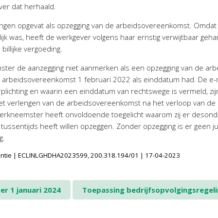
er dat herhaald.
gen opgevat als opzegging van de arbeidsovereenkomst. Omdat h
lijk was, heeft de werkgever volgens haar ernstig verwijtbaar ge
llijke vergoeding.
ter de aanzegging niet aanmerken als een opzegging van de arbe
e arbeidsovereenkomst 1 februari 2022 als einddatum had. De e-
lichting en waarin een einddatum van rechtswege is vermeld, zijn
et verlengen van de arbeidsovereenkomst na het verloop van de b
erkneemster heeft onvoldoende toegelicht waarom zij er desond
ssentijds heeft willen opzeggen. Zonder opzegging is er geen ju
g.
dentie | ECLINLGHDHA2023599, 200.318.194/01 | 17-04-2023
r 1 januari 2024
Toepassing bedrijfsopvolgingsregeli