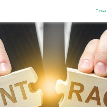
Contac
ten
Nieuws
&
informatie
inistratie
Nieuwsbrief
eiding
Nieuwsoverzicht
cieel personeel
Handige links
rganisatie
Downloads
misch advies
ies Purmerend
houden