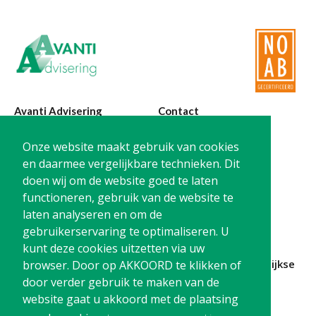
Avanti Advisering
Contact
Poelstraat 4
T:
0299-420870
Onze website maakt gebruik van cookies
1441 RR Purmerend
@:
info@avanti-
en daarmee vergelijkbare technieken. Dit
advisering.nl
doen wij om de website goed te laten
KvK: 77955722
functioneren, gebruik van de website te
BTW: NL861212733B01
laten analyseren en om de
gebruikerservaring te optimaliseren. U
kunt deze cookies uitzetten via uw
Blijf op de hoogte en
schrijf je in
voor onze
maandelijkse
browser. Door op AKKOORD te klikken of
nieuwsbrief
door verder gebruik te maken van de
website gaat u akkoord met de plaatsing
Schrijf me in!