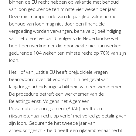
binnen de EU recht hebben op vakantie met behoud
Personeel & Organisatie
van loon gedurende ten minste vier weken per jaar.
Bedrijfseconomisch advies
Deze minimumperiode van de jaarlijkse vakantie met
Belastingadvies Purmerend
behoud van loon mag niet door een financiële
vergoeding worden vervangen, behalve bij beëindiging
Online boekhouden
van het dienstverband. Volgens de Nederlandse wet
heeft een werknemer die door ziekte niet kan werken,
Nieuws
&
informatie
gedurende 104 weken ten minste recht op 70% van zijn
loon.
Nieuwsbrief
Nieuwsoverzicht
Het Hof van Justitie EU heeft prejudiciële vragen
beantwoord over dit voorschrift in het geval van
Handige links
langdurige arbeidsongeschiktheid van een werknemer.
Downloads
De procedure betreft een werknemer van de
Belastingdienst. Volgens het Algemeen
Contact
Rijksambtenarenreglement (ARAR) heeft een
rijksambtenaar recht op verlof met volledige betaling van
zijn loon. Gedurende het tweede jaar van
Avanti
Online
arbeidsongeschiktheid heeft een rijksambtenaar recht