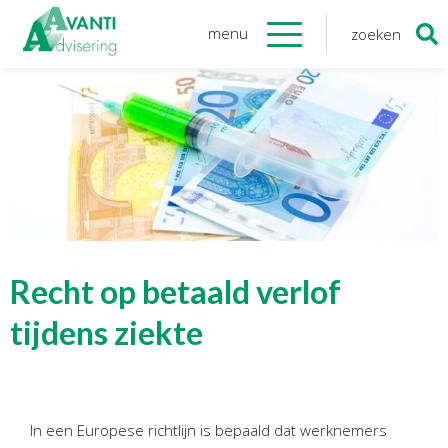
menu
zoeken
Zoeken
naar:
Organisatie
Onze medewerkers
NOAB gecertificeerd
Algemene verordening
gegevensbescherming
Sponsoring
Vacatures
Recht op betaald verlof
Onze
diensten
tijdens ziekte
Financiele Administratie
Startersbegeleiding
In een Europese richtlijn is bepaald dat werknemers
Tijdelijk financieel personeel