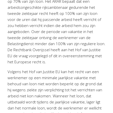
op 70% van zijn loon. Het ARAR bepaalt dat een
Twinfield – Boekhouden
arbeidsongeschikte rijksambtenaar gedurende het
BaseCone – Facturen
tweede ziektejaar recht heeft op 100% van zijn loon
Visionplanner – Rapportage
voor de uren dat hij passende arbeid heeft verricht of
zou hebben verricht indien die arbeid hem zou zijn
Klantenportaal – Online dossiers
aangeboden. Over de periode van vakantie in het
Online Salaris – Salarissen
tweede ziektejaar ontving de werknemer van de
Nextens-Accorderen aangiften
Belastingdienst minder dan 100% van zijn reguliere loon.
De Rechtbank Overijssel heeft aan het Hof van Justitie
EU de vraag voorgelegd of dit in overeenstemming met
het Europese recht is.
Volgens het Hof van Justitie EU kan het recht van een
werknemer op een minimale jaarlijkse vakantie met
behoud van loon niet worden beperkt op de grond dat
hij wegens ziekte zijn verplichting tot het verrichten van
arbeid niet kon nakomen. Wanneer het loon, dat
uitbetaald wordt tijdens de jaarlijkse vakantie, lager ligt
dan het normale loon, wordt de werknemer er wellicht