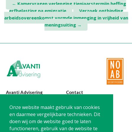
Post
Twinfield – Boekhouden
←
Kamervragen verlenging tienjaarstermijn heffing
erfbelasting na emigratie
Verzoek ontbinding
navigation
BaseCone – Facturen
arbeidsovereenkomst vormde inmenging in vrijheid van
Visionplanner – Rapportage
meningsuiting
→
Klantenportaal – Online dossiers
Online Salaris – Salarissen
Nextens-Accorderen aangiften
Avanti Advisering
Contact
Poelstraat 4
T:
0299-420870
Onze website maakt gebruik van cookies
1441 RR Purmerend
@:
info@avanti-
en daarmee vergelijkbare technieken. Dit
advisering.nl
doen wij om de website goed te laten
KvK: 77955722
functioneren, gebruik van de website te
BTW: NL861212733B01