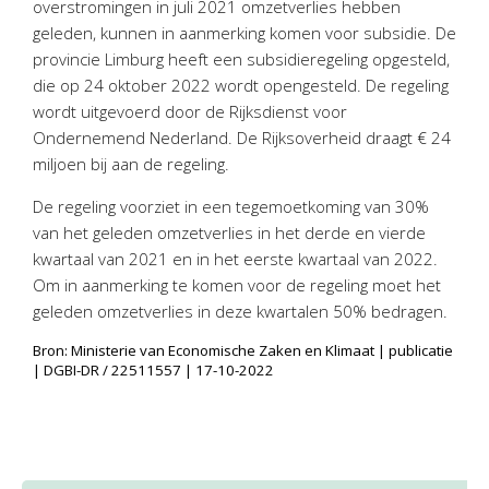
overstromingen in juli 2021 omzetverlies hebben
Personeel & Organisatie
geleden, kunnen in aanmerking komen voor subsidie. De
Bedrijfseconomisch advies
provincie Limburg heeft een subsidieregeling opgesteld,
Belastingadvies Purmerend
die op 24 oktober 2022 wordt opengesteld. De regeling
wordt uitgevoerd door de Rijksdienst voor
Online boekhouden
Ondernemend Nederland. De Rijksoverheid draagt € 24
miljoen bij aan de regeling.
Nieuws
&
informatie
De regeling voorziet in een tegemoetkoming van 30%
Nieuwsbrief
van het geleden omzetverlies in het derde en vierde
Nieuwsoverzicht
kwartaal van 2021 en in het eerste kwartaal van 2022.
Om in aanmerking te komen voor de regeling moet het
Handige links
geleden omzetverlies in deze kwartalen 50% bedragen.
Downloads
Bron: Ministerie van Economische Zaken en Klimaat | publicatie
Contact
| DGBI-DR / 22511557 | 17-10-2022
Avanti
Online