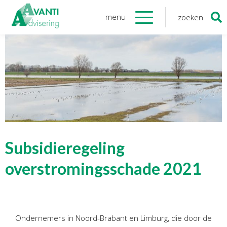
menu
zoeken
Zoeken
naar:
Organisatie
Onze medewerkers
NOAB gecertificeerd
Algemene verordening
gegevensbescherming
Sponsoring
Vacatures
Subsidieregeling
Onze
diensten
overstromingsschade 2021
Financiele Administratie
Startersbegeleiding
Ondernemers in Noord-Brabant en Limburg, die door de
Tijdelijk financieel personeel