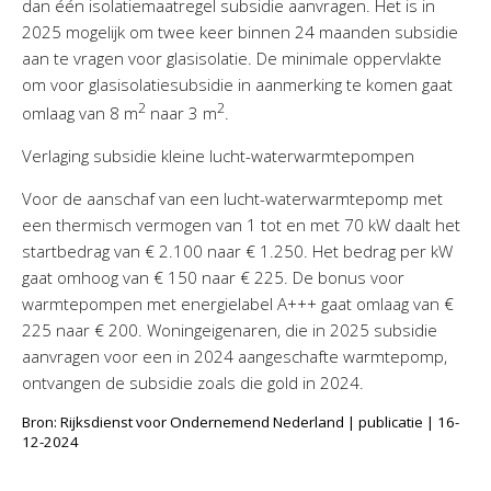
dan één isolatiemaatregel subsidie aanvragen. Het is in
Twinfield – Boekhouden
2025 mogelijk om twee keer binnen 24 maanden subsidie
BaseCone – Facturen
aan te vragen voor glasisolatie. De minimale oppervlakte
Visionplanner – Rapportage
om voor glasisolatiesubsidie in aanmerking te komen gaat
2
2
Klantenportaal – Online dossiers
omlaag van 8 m
naar 3 m
.
Online Salaris – Salarissen
Verlaging subsidie kleine lucht-waterwarmtepompen
Nextens-Accorderen aangiften
Voor de aanschaf van een lucht-waterwarmtepomp met
een thermisch vermogen van 1 tot en met 70 kW daalt het
startbedrag van € 2.100 naar € 1.250. Het bedrag per kW
gaat omhoog van € 150 naar € 225. De bonus voor
warmtepompen met energielabel A+++ gaat omlaag van €
225 naar € 200. Woningeigenaren, die in 2025 subsidie
aanvragen voor een in 2024 aangeschafte warmtepomp,
ontvangen de subsidie zoals die gold in 2024.
Bron: Rijksdienst voor Ondernemend Nederland | publicatie | 16-
12-2024