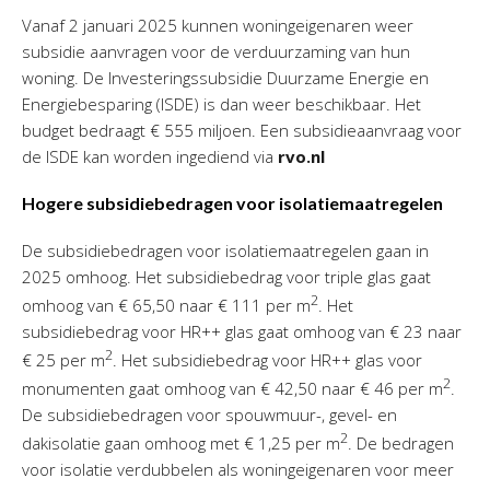
Personeel & Organisatie
Vanaf 2 januari 2025 kunnen woningeigenaren weer
Bedrijfseconomisch advies
subsidie aanvragen voor de verduurzaming van hun
woning. De Investeringssubsidie Duurzame Energie en
Belastingadvies Purmerend
Energiebesparing (ISDE) is dan weer beschikbaar. Het
Online boekhouden
budget bedraagt € 555 miljoen. Een subsidieaanvraag voor
de ISDE kan worden ingediend via
rvo.nl
Nieuws
&
informatie
Hogere subsidiebedragen voor isolatiemaatregelen
Nieuwsbrief
De subsidiebedragen voor isolatiemaatregelen gaan in
Nieuwsoverzicht
2025 omhoog. Het subsidiebedrag voor triple glas gaat
Handige links
2
omhoog van € 65,50 naar € 111 per m
. Het
Downloads
subsidiebedrag voor HR++ glas gaat omhoog van € 23 naar
2
€ 25 per m
. Het subsidiebedrag voor HR++ glas voor
Contact
2
monumenten gaat omhoog van € 42,50 naar € 46 per m
.
De subsidiebedragen voor spouwmuur-, gevel- en
2
dakisolatie gaan omhoog met € 1,25 per m
. De bedragen
Avanti
Online
voor isolatie verdubbelen als woningeigenaren voor meer