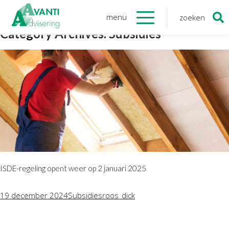
menu
zoeken
Zoeken
Category Archives: Subsidies
naar:
Organisatie
Onze medewerkers
NOAB gecertificeerd
Algemene verordening
gegevensbescherming
Sponsoring
Vacatures
Onze
diensten
ISDE-regeling opent weer op 2 januari 2025
Financiele Administratie
19 december 2024
Subsidies
roos_dick
Startersbegeleiding
Tijdelijk financieel personeel