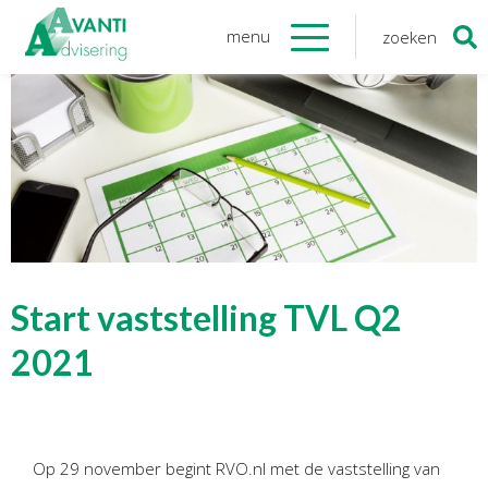
menu
zoeken
Zoeken
naar:
Organisatie
Onze medewerkers
NOAB gecertificeerd
Algemene verordening
gegevensbescherming
Sponsoring
Vacatures
Start vaststelling TVL Q2
Onze
diensten
2021
Financiele Administratie
Startersbegeleiding
Op 29 november begint RVO.nl met de vaststelling van
Tijdelijk financieel personeel