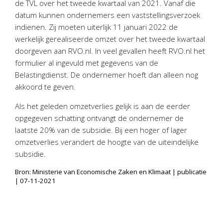
de TVL over het tweede kwartaal van 2021. Vanaf die
Personeel & Organisatie
datum kunnen ondernemers een vaststellingsverzoek
Bedrijfseconomisch advies
indienen. Zij moeten uiterlijk 11 januari 2022 de
Belastingadvies Purmerend
werkelijk gerealiseerde omzet over het tweede kwartaal
doorgeven aan RVO.nl. In veel gevallen heeft RVO.nl het
Online boekhouden
formulier al ingevuld met gegevens van de
Belastingdienst. De ondernemer hoeft dan alleen nog
Nieuws
&
informatie
akkoord te geven.
Nieuwsbrief
Als het geleden omzetverlies gelijk is aan de eerder
Nieuwsoverzicht
opgegeven schatting ontvangt de ondernemer de
laatste 20% van de subsidie. Bij een hoger of lager
Handige links
omzetverlies verandert de hoogte van de uiteindelijke
Downloads
subsidie.
Contact
Bron: Ministerie van Economische Zaken en Klimaat | publicatie
| 07-11-2021
Avanti
Online