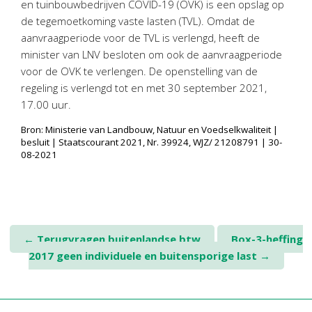
en tuinbouwbedrijven COVID-19 (OVK) is een opslag op
Personeel & Organisatie
de tegemoetkoming vaste lasten (TVL). Omdat de
Bedrijfseconomisch advies
aanvraagperiode voor de TVL is verlengd, heeft de
Belastingadvies Purmerend
minister van LNV besloten om ook de aanvraagperiode
voor de OVK te verlengen. De openstelling van de
Online boekhouden
regeling is verlengd tot en met 30 september 2021,
17.00 uur.
Nieuws
&
informatie
Bron: Ministerie van Landbouw, Natuur en Voedselkwaliteit |
Nieuwsbrief
besluit | Staatscourant 2021, Nr. 39924, WJZ/ 21208791 | 30-
08-2021
Nieuwsoverzicht
Handige links
Downloads
Contact
Post
←
Terugvragen buitenlandse btw
Box-3-heffing
2017 geen individuele en buitensporige last
→
navigation
Avanti
Online