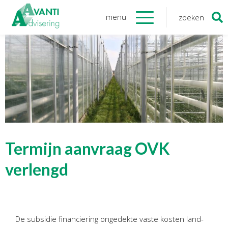
menu
zoeken
Zoeken
naar:
Organisatie
Onze medewerkers
NOAB gecertificeerd
Algemene verordening
gegevensbescherming
Sponsoring
Vacatures
Termijn aanvraag OVK
Onze
diensten
verlengd
Financiele Administratie
Startersbegeleiding
De subsidie financiering ongedekte vaste kosten land-
Tijdelijk financieel personeel