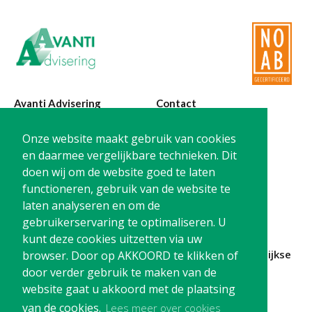
Twinfield – Boekhouden
BaseCone – Facturen
Visionplanner – Rapportage
Klantenportaal – Online dossiers
Online Salaris – Salarissen
Avanti Advisering
Contact
Nextens-Accorderen aangiften
Poelstraat 4
T:
0299-420870
Onze website maakt gebruik van cookies
1441 RR Purmerend
@:
info@avanti-
en daarmee vergelijkbare technieken. Dit
advisering.nl
doen wij om de website goed te laten
KvK: 77955722
functioneren, gebruik van de website te
BTW: NL861212733B01
laten analyseren en om de
gebruikerservaring te optimaliseren. U
kunt deze cookies uitzetten via uw
Blijf op de hoogte en
schrijf je in
voor onze
maandelijkse
browser. Door op AKKOORD te klikken of
nieuwsbrief
door verder gebruik te maken van de
website gaat u akkoord met de plaatsing
Schrijf me in!
van de cookies.
Lees meer over cookies