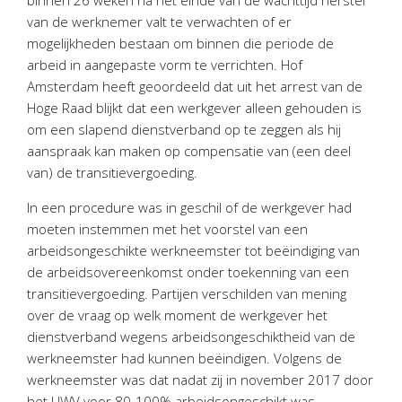
binnen 26 weken na het einde van de wachttijd herstel
Twinfield – Boekhouden
van de werknemer valt te verwachten of er
BaseCone – Facturen
mogelijkheden bestaan om binnen die periode de
Visionplanner – Rapportage
arbeid in aangepaste vorm te verrichten. Hof
Amsterdam heeft geoordeeld dat uit het arrest van de
Klantenportaal – Online dossiers
Hoge Raad blijkt dat een werkgever alleen gehouden is
Online Salaris – Salarissen
om een slapend dienstverband op te zeggen als hij
Nextens-Accorderen aangiften
aanspraak kan maken op compensatie van (een deel
van) de transitievergoeding.
In een procedure was in geschil of de werkgever had
moeten instemmen met het voorstel van een
arbeidsongeschikte werkneemster tot beëindiging van
de arbeidsovereenkomst onder toekenning van een
transitievergoeding. Partijen verschilden van mening
over de vraag op welk moment de werkgever het
dienstverband wegens arbeidsongeschiktheid van de
werkneemster had kunnen beëindigen. Volgens de
werkneemster was dat nadat zij in november 2017 door
het UWV voor 80-100% arbeidsongeschikt was