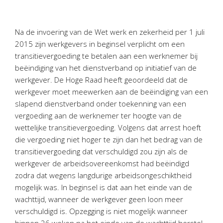
Personeel & Organisatie
Bedrijfseconomisch advies
Na de invoering van de Wet werk en zekerheid per 1 juli
Belastingadvies Purmerend
2015 zijn werkgevers in beginsel verplicht om een
Online boekhouden
transitievergoeding te betalen aan een werknemer bij
beëindiging van het dienstverband op initiatief van de
Nieuws
&
informatie
werkgever. De Hoge Raad heeft geoordeeld dat de
werkgever moet meewerken aan de beëindiging van een
Nieuwsbrief
slapend dienstverband onder toekenning van een
Nieuwsoverzicht
vergoeding aan de werknemer ter hoogte van de
wettelijke transitievergoeding. Volgens dat arrest hoeft
Handige links
die vergoeding niet hoger te zijn dan het bedrag van de
Downloads
transitievergoeding dat verschuldigd zou zijn als de
werkgever de arbeidsovereenkomst had beëindigd
Contact
zodra dat wegens langdurige arbeidsongeschiktheid
mogelijk was. In beginsel is dat aan het einde van de
wachttijd, wanneer de werkgever geen loon meer
Avanti
Online
verschuldigd is. Opzegging is niet mogelijk wanneer