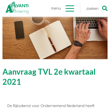
menu
zoeken
Zoeken
naar:
Organisatie
Onze medewerkers
NOAB gecertificeerd
Algemene verordening
gegevensbescherming
Sponsoring
Vacatures
Aanvraag TVL 2e kwartaal
Onze
diensten
2021
Financiele Administratie
Startersbegeleiding
De Rijksdienst voor Ondernemend Nederland heeft
Tijdelijk financieel personeel