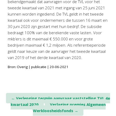
bekendgemaakt dat aanvragen voor de TVL voor het
Personeel & Organisatie
tweede kwartaal van 2021 met ingang van 25 juni 2021
Bedrijfseconomisch advies
kunnen worden ingediend. De TVL geldt in het tweede
Belastingadvies Purmerend
kwartaal ook voor ondernemers die tussen 16 maart en
30 juni 2020 zijn gestart met hun bedrijf. De subsidie
Online boekhouden
bedraagt 100% van de berekende vaste lasten. Voor
mkb’ers is dit maximaal € 550.000 en voor grote
Nieuws
&
informatie
bedrijven maximaal € 1,2 miljoen. Als referentieperiode
geldt naar keuze van de aanvrager het tweede kwartaal
Nieuwsbrief
van 2019 of het derde kwartaal van 2020.
Nieuwsoverzicht
Bron: Overig | publicatie | 20-06-2021
Handige links
Downloads
Contact
Post
←
Verlenging termijn aanvraag vaststelling TVL 4e
kwartaal 2020
Verlaging premies Algemeen
navigation
Avanti
Online
Werkloosheidsfonds
→