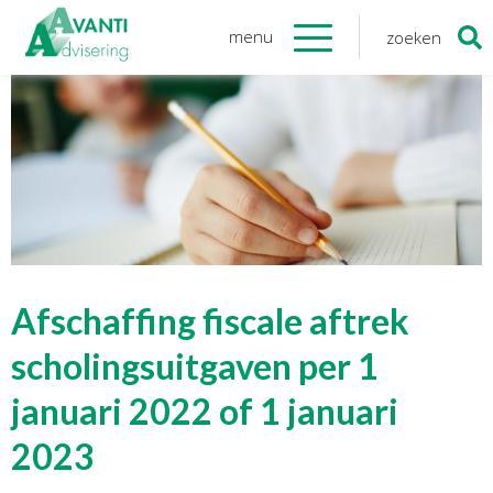
menu
zoeken
Zoeken
naar:
Organisatie
Onze medewerkers
NOAB gecertificeerd
Algemene verordening
gegevensbescherming
Sponsoring
Vacatures
Afschaffing fiscale aftrek
Onze
diensten
scholingsuitgaven per 1
januari 2022 of 1 januari
Financiele Administratie
Startersbegeleiding
2023
Tijdelijk financieel personeel