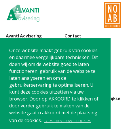
Avanti Advisering
Contact
Poelstraat 4
T:
0299-420870
Onze website maakt gebruik van cookies
1441 RR Purmerend
@:
info@avanti-
en daarmee vergelijkbare technieken. Dit
advisering.nl
doen wij om de website goed te laten
KvK: 77955722
functioneren, gebruik van de website te
BTW: NL861212733B01
laten analyseren en om de
gebruikerservaring te optimaliseren. U
kunt deze cookies uitzetten via uw
Blijf op de hoogte en
schrijf je in
voor onze
maandelijkse
browser. Door op AKKOORD te klikken of
nieuwsbrief
door verder gebruik te maken van de
website gaat u akkoord met de plaatsing
Schrijf me in!
van de cookies.
Lees meer over cookies