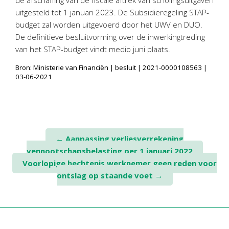
de afschaffing van de fiscale aftrek van scholingsuitgaven
Twinfield – Boekhouden
uitgesteld tot 1 januari 2023. De Subsidieregeling STAP-
BaseCone – Facturen
budget zal worden uitgevoerd door het UWV en DUO.
Visionplanner – Rapportage
De definitieve besluitvorming over de inwerkingtreding
van het STAP-budget vindt medio juni plaats.
Klantenportaal – Online dossiers
Online Salaris – Salarissen
Bron: Ministerie van Financiën | besluit | 2021-0000108563 |
03-06-2021
Nextens-Accorderen aangiften
Post
←
Aanpassing verliesverrekening
vennootschapsbelasting per 1 januari 2022
navigation
Voorlopige hechtenis werknemer geen reden voor
ontslag op staande voet
→