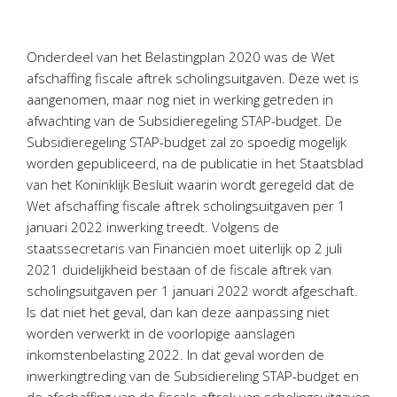
Personeel & Organisatie
Bedrijfseconomisch advies
Onderdeel van het Belastingplan 2020 was de Wet
Belastingadvies Purmerend
afschaffing fiscale aftrek scholingsuitgaven. Deze wet is
Online boekhouden
aangenomen, maar nog niet in werking getreden in
afwachting van de Subsidieregeling STAP-budget. De
Nieuws
&
informatie
Subsidieregeling STAP-budget zal zo spoedig mogelijk
worden gepubliceerd, na de publicatie in het Staatsblad
Nieuwsbrief
van het Koninklijk Besluit waarin wordt geregeld dat de
Nieuwsoverzicht
Wet afschaffing fiscale aftrek scholingsuitgaven per 1
januari 2022 inwerking treedt. Volgens de
Handige links
staatssecretaris van Financiën moet uiterlijk op 2 juli
Downloads
2021 duidelijkheid bestaan of de fiscale aftrek van
scholingsuitgaven per 1 januari 2022 wordt afgeschaft.
Contact
Is dat niet het geval, dan kan deze aanpassing niet
worden verwerkt in de voorlopige aanslagen
inkomstenbelasting 2022. In dat geval worden de
Avanti
Online
inwerkingtreding van de Subsidiereling STAP-budget en